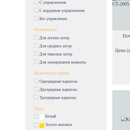
С управлением
С кордовым управлением
Без управления
Назначение
Пот
Для легких штор
Для средних штор
Цена (з
Для тяжелых штор
Для зонирования комнаты
Количество рядов
Однорядные карнизы
Двухрядные карнизы
Трехрядные карнизы
Цвет
Белый
Золото матовое