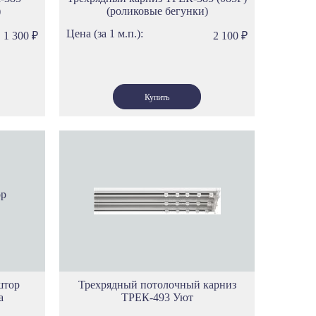
)
(роликовые бегунки)
Цена (за 1 м.п.):
1 300
₽
2 100
₽
штор
Трехрядный потолочный карниз
а
ТРЕК-493 Уют