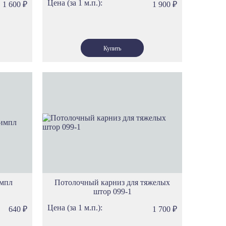
Цена (за 1 м.п.):
1 600
₽
1 900
₽
импл
Потолочный карниз для тяжелых
штор 099-1
Цена (за 1 м.п.):
640
₽
1 700
₽