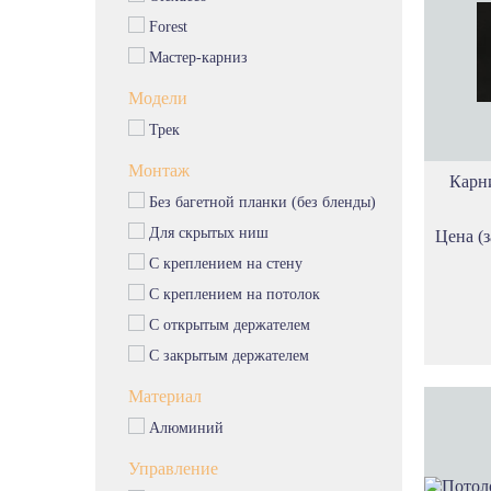
Эксклюзивные карнизы
Forest
Пластиковые карнизы
Мастер-карниз
Металлические карнизы
Алюминиевые карнизы
Модели
Деревянные карнизы
Трек
Однорядные карнизы
Монтаж
Двухрядные карнизы
Карн
Без багетной планки (без бленды)
Карнизы трехрядные
Карнизы невидимки
Для скрытых ниш
Цена (з
Эркерные карнизы
С креплением на стену
С креплением на потолок
С открытым держателем
С закрытым держателем
Материал
Алюминий
Управление