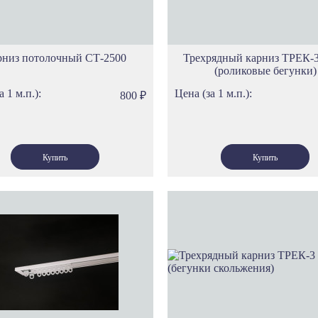
рниз потолочный СТ-2500
Трехрядный карниз ТРЕК-3
(роликовые бегунки)
а 1 м.п.):
Цена (за 1 м.п.):
800
₽