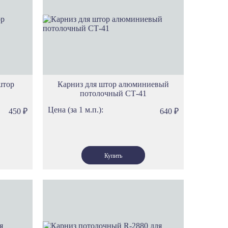
ам
има
ена
ест
ика
л
ио
штор
Карниз для штор алюминиевый
потолочный СТ-41
имп
ос
Цена (за 1 м.п.):
450
₽
640
₽
рта
ванс
ренция
мбардия
я
ндинавия
саль
р
р Дам