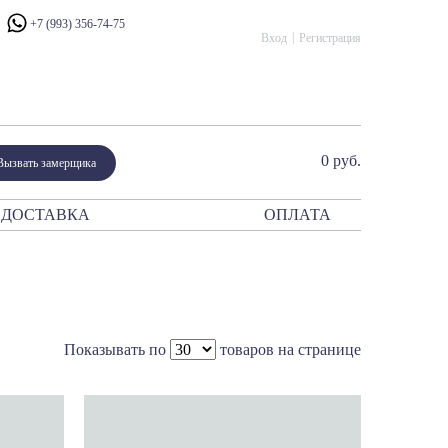
+7 (993) 356-74-75
Вход
Регистрация
0 руб.
Вызвать замерщика
ДОСТАВКА
ОПЛАТА
ния
атор
периум
сталло
рано Модерн
Показывать по
товаров на странице
ано Классико
ик
и