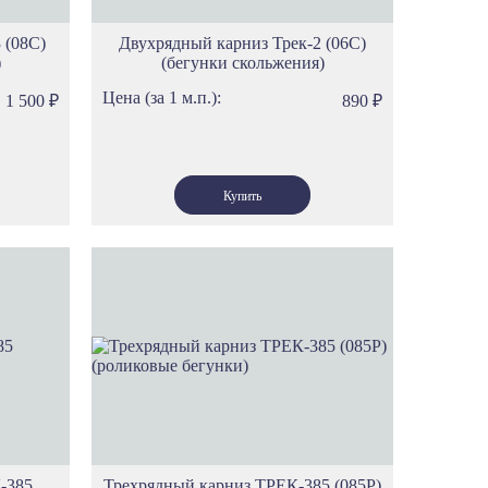
 (08С)
Двухрядный карниз Трек-2 (06С)
)
(бегунки скольжения)
Цена (за 1 м.п.):
1 500
₽
890
₽
-385
Трехрядный карниз ТРЕК-385 (085Р)