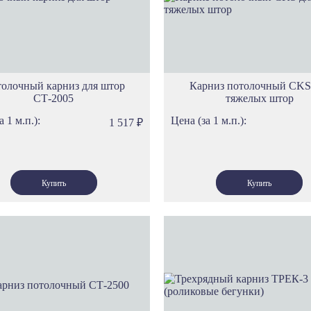
Карнизы Уф
Карнизы Эр
Карнизы Пра
Карнизы Им
олочный карниз для штор
Карниз потолочный CKS
Карнизы Тех
СТ-2005
тяжелых штор
Карнизы Мю
а 1 м.п.):
Цена (за 1 м.п.):
1 517
₽
Карнизы Бре