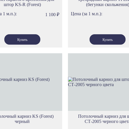
штор KS-R (Forest)
(бегунки скольжения
а 1 м.п.):
Цена (за 1 м.п.):
1 100
₽
лочный карниз KS (Forest)
Потолочный карниз для 
черный
СТ-2005 черного цвет