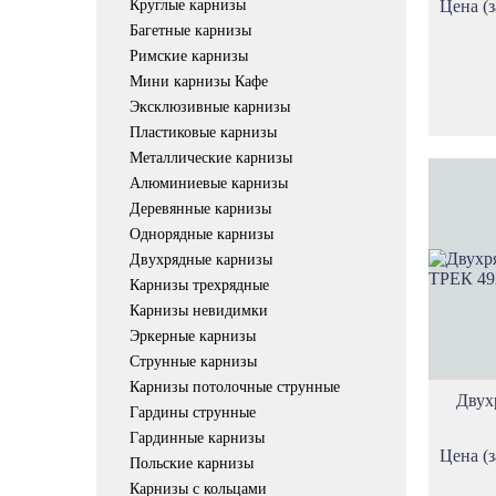
Круглые карнизы
Цена (з
Багетные карнизы
Римские карнизы
Мини карнизы Кафе
Эксклюзивные карнизы
Пластиковые карнизы
Металлические карнизы
Алюминиевые карнизы
Деревянные карнизы
Однорядные карнизы
Двухрядные карнизы
Карнизы трехрядные
Карнизы невидимки
Эркерные карнизы
Струнные карнизы
Карнизы потолочные струнные
Двух
Гардины струнные
Гардинные карнизы
Цена (з
Польские карнизы
Карнизы с кольцами