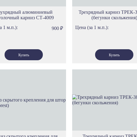
вухрядный алюминиевый
Трехрядный карниз ТРЕК-3
толочный карниз СТ-4009
(бегунки скольжения
а 1 м.п.):
Цена (за 1 м.п.):
900
₽
из скрытого крепления для
Трехрядный карниз ТРЕК