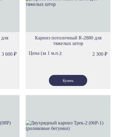
фици
митаж
до
идж
 для
Карниз потолочный R-2880 для
ностиль
тяжелых штор
нхен
Цена (за 1 м.п.):
3 600
₽
2 300
₽
мен