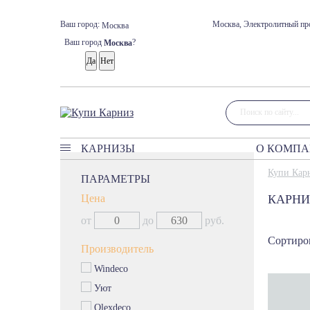
Ваш город:
Москва, Электролитный про
Москва
Ваш город
?
Москва
КАРНИЗЫ
О КОМП
Карнизы
Купи Кар
ПАРАМЕТРЫ
Классические карнизы
Цена
КАРНИ
Профильные карнизы
от
до
руб.
Карнизы без управления
Сортиров
Круглые карнизы
Производитель
Багетные карнизы
Windeco
Римские карнизы
Уют
Мини карнизы Кафе
Olexdeco