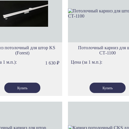
Карнизы Си
Карнизы Пр
Карнизы Сел
Карнизы Геф
Карнизы Этн
Карнизы Сеу
Карнизы Ток
из потолочный для штор KS
Потолочный карниз для 
(Forest)
СТ-1100
Карнизы Ол
Карнизы Род
а 1 м.п.):
Цена (за 1 м.п.):
1 630
₽
Карнизы Спа
Карнизы Про
Карнизы Фло
Карнизы Ло
Карнизы Тро
Карнизы Ска
Карнизы Вер
Карнизы Лув
Карнизы Нот