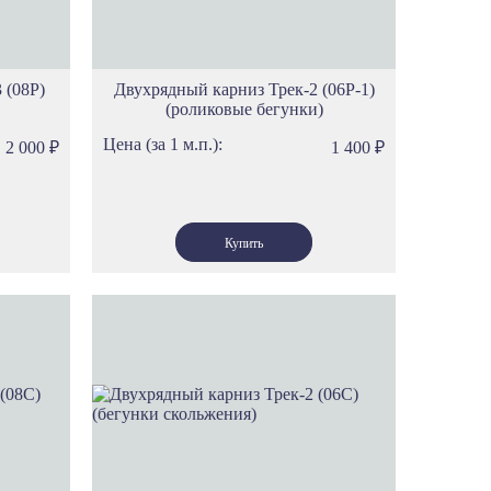
 (08Р)
Двухрядный карниз Трек-2 (06Р-1)
(роликовые бегунки)
Цена (за 1 м.п.):
2 000
₽
1 400
₽