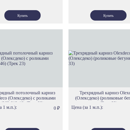
рядный потолочный карниз
Трехрядный карниз Olex
eco (Олексдеко) c роликами
(Олексдеко) (роликовые бе
(363.612.46) (Трек 23)
(Трек 33)
а 1 м.п.):
Цена (за 1 м.п.):
0
₽