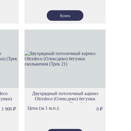
deco
Двухрядный потолочный карниз
гунки)
Olexdeco (Олексдеко) бегунки
скольжения (Трек 21)
Цена (за 1 м.п.):
1 900
₽
0
₽