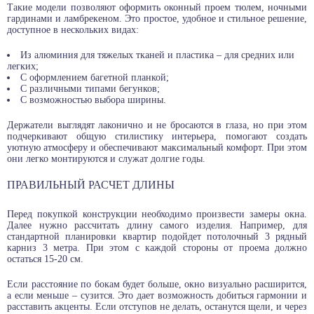
Такие модели позволяют оформить оконный проем тюлем, ночными
гардинами и ламбрекеном. Это простое, удобное и стильное решение,
доступное в нескольких видах:
Из алюминия для тяжелых тканей и пластика – для средних или
легких;
С оформлением багетной планкой;
С различными типами бегунков;
С возможностью выбора ширины.
Держатели выглядят лаконично и не бросаются в глаза, но при этом
подчеркивают общую стилистику интерьера, помогают создать
уютную атмосферу и обеспечивают максимальный комфорт. При этом
они легко монтируются и служат долгие годы.
ПРАВИЛЬНЫЙ РАСЧЕТ ДЛИНЫ
Перед покупкой конструкции необходимо произвести замеры окна.
Далее нужно рассчитать длину самого изделия. Например, для
стандартной планировки квартир подойдет потолочный 3 рядный
карниз 3 метра. При этом с каждой стороны от проема должно
остаться 15-20 см.
Если расстояние по бокам будет больше, окно визуально расширится,
а если меньше – сузится. Это дает возможность добиться гармонии и
расставить акценты. Если отступов не делать, останутся щели, и через