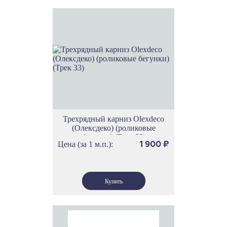
Трехрядный карниз Olexdeco
(Олексдеко) (роликовые
бегунки) (Трек 33)
Цена (за 1 м.п.):
1 900
₽