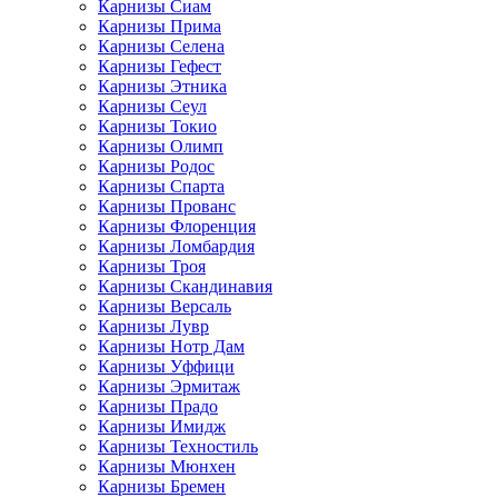
Карнизы Сиам
Карнизы Прима
Карнизы Селена
Карнизы Гефест
Карнизы Этника
Карнизы Сеул
Карнизы Токио
Карнизы Олимп
Карнизы Родос
Карнизы Спарта
Карнизы Прованс
Карнизы Флоренция
Карнизы Ломбардия
Карнизы Троя
Карнизы Скандинавия
Карнизы Версаль
Карнизы Лувр
Карнизы Нотр Дам
Карнизы Уффици
Карнизы Эрмитаж
Карнизы Прадо
Карнизы Имидж
Карнизы Техностиль
Карнизы Мюнхен
Карнизы Бремен