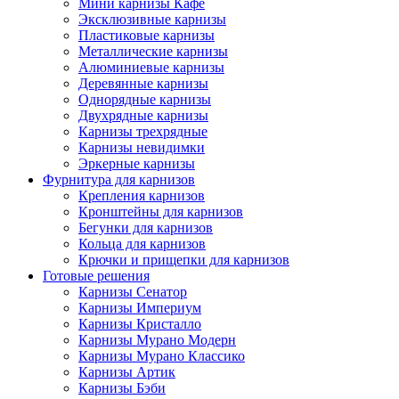
Мини карнизы Кафе
Эксклюзивные карнизы
Пластиковые карнизы
Металлические карнизы
Алюминиевые карнизы
Деревянные карнизы
Однорядные карнизы
Двухрядные карнизы
Карнизы трехрядные
Карнизы невидимки
Эркерные карнизы
Фурнитура для карнизов
Крепления карнизов
Кронштейны для карнизов
Бегунки для карнизов
Кольца для карнизов
Крючки и прищепки для карнизов
Готовые решения
Карнизы Сенатор
Карнизы Империум
Карнизы Кристалло
Карнизы Мурано Модерн
Карнизы Мурано Классико
Карнизы Артик
Карнизы Бэби