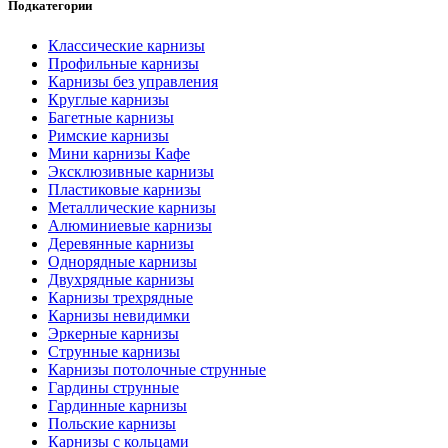
Подкатегории
Классические карнизы
Профильные карнизы
Карнизы без управления
Круглые карнизы
Багетные карнизы
Римские карнизы
Мини карнизы Кафе
Эксклюзивные карнизы
Пластиковые карнизы
Металлические карнизы
Алюминиевые карнизы
Деревянные карнизы
Однорядные карнизы
Двухрядные карнизы
Карнизы трехрядные
Карнизы невидимки
Эркерные карнизы
Струнные карнизы
Карнизы потолочные струнные
Гардины струнные
Гардинные карнизы
Польские карнизы
Карнизы с кольцами