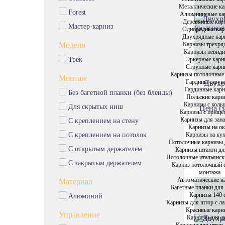
Эксклюзивные карнизы
Металлические к
Forest
Алюминиевые ка
Пластиковые карнизы
Деревянные кар
Мастер-карниз
Металлические карнизы
Однорядные кар
Двухрядные кар
Алюминиевые карнизы
Карнизы трехря
Модели
Карнизы невид
Деревянные карнизы
Эркерные карн
Трек
Однорядные карнизы
Струнные карн
Карнизы потолочные
Монтаж
Двухрядные карнизы
Гардины струн
Двухр
Гардинные кар
Без багетной планки (без бленды)
Карнизы трехрядные
Польские карн
Карнизы с коль
Карнизы невидимки
Для скрытых ниш
Цена (з
Карнизы с прище
Эркерные карнизы
Карнизы для зана
С креплением на стену
Карнизы на о
Карнизы на ку
С креплением на потолок
Потолочные карнизы 
С открытым держателем
Карнизы штанги дл
Потолочные итальянск
С закрытым держателем
Карниз потолочный 
монтажа
Автоматические к
Материал
Багетные планки для
Карнизы 140 
Алюминий
Карнизы для штор с л
Красивые карн
Управление
Карнизы для д
Карнизы для штор 