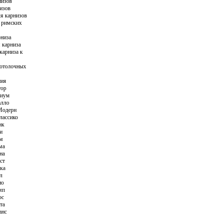
низов
изов
я карнизов
 римских
рниза
 карниза
карниза к
отолочных
ния
тор
риум
алло
Модерн
лассико
ик
и
ам
ма
на
ст
ка
л
ио
мп
ос
та
анс