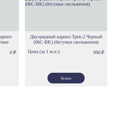
фици
митаж
до
идж
арниз
Двухрядный карниз Трек-2 Черный
ностиль
унки
(06С-BK) (бегунки скольжения)
нхен
Цена (за 1 м.п.):
0
₽
990
₽
мен