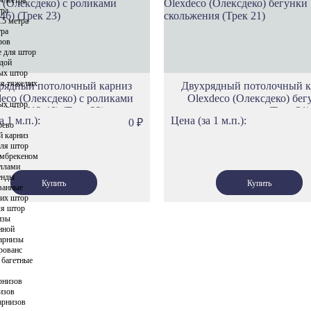
тра
Карнизы Уф
.5 метра
тра
Карнизы Эр
ров
Карнизы Пра
е для штор
ндой
Карнизы Им
ых штор
ля тяжелых
рядный потолочный карниз
Двухрядный потолочный к
Карнизы Тех
eco (Олексдеко) c роликами
Olexdeco (Олексдеко) бег
ых штор
Карнизы Мю
(363.612.46) (Трек 23)
скольжения (Трек 21)
а 1 м.п.):
Цена (за 1 м.п.):
0
₽
Карнизы Бре
рево
й карниз
для штор
амбрекеном
аллами
енды
ванные
ких штор
ля штор
изы
нной
карнизы
рованс
 багетные
рнизов
изов
арнизов