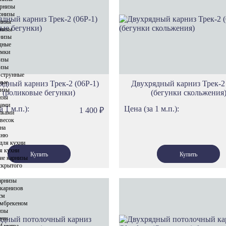
Карнизы Си
арнизы
рнизы
Карнизы Пр
низы
Карнизы Сел
низы
низы
Карнизы Геф
дные
имки
Карнизы Этн
изы
Карнизы Сеу
изы
 струнные
Карнизы Ток
ные
ядный карниз Трек-2 (06Р-1)
Двухрядный карниз Трек-2
низы
(роликовые бегунки)
(бегунки скольжения
Карнизы Ол
изы
цами
Карнизы Род
а 1 м.п.):
Цена (за 1 м.п.):
1 400
₽
пками
Карнизы Спа
весок
кна
Карнизы Про
хню
для кухни
Карнизы Фло
я кухни
ие карнизы
Карнизы Ло
скрытого
Карнизы Тро
арнизы
Карнизы Ска
 карнизов
см
Карнизы Вер
амбрекеном
изы
Карнизы Лув
ачи
Карнизы Нот
4 метра