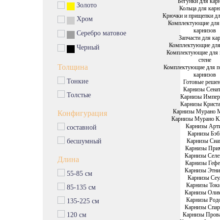
Бегунки для кар
Золото
Кольца для карн
Крючки и прищепки дл
Хром
Комплектующие для
карнизов
Серебро матовое
Запчасти для ка
Комплектующие для
Черный
Комплектующие для 
стене
Толщина
Комплектующие для п
карнизов
Тонкие
Готовые реше
Карнизы Сена
Толстые
Карнизы Импе
Карнизы Крист
Карнизы Мурано 
Конфигурация
Карнизы Мурано К
Карнизы Арт
составной
Карнизы Бэб
Карнизы Си
бесшумный
Карнизы При
Карнизы Селе
Длина
Карнизы Гефе
Карнизы Этни
55-85 см
Карнизы Сеу
Карнизы Ток
85-135 см
Карнизы Оли
Карнизы Род
135-225 см
Карнизы Спар
Карнизы Пров
120 см