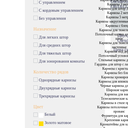
С управлением
Карнизы 3 ме
Карнизы для штор 3
С кордовым управлением
Карнизы 2 ме
Карнизы 5 мет
Без управления
Карнизы закругленны
Карнизы с бле
Назначение
Карнизы для тяжел
Потолочный карниз д
Двух
Для легких штор
штор
Olexd
Карнизы для тяжел
Для средних штор
настенные
Цена (з
Карнизы под де
Для тяжелых штор
Потолочный углово
Стильные карнизы 
Для зонирования комнаты
Гардины для штор с л
Карнизы с крист
Количество рядов
Карнизы без бл
Карнизы хромиро
Однорядные карнизы
Карнизы для японс
Черные карнизы д
Двухрядные карнизы
Широкие карн
Карнизы для ва
Трехрядные карнизы
Телескопические 
Карнизы в стиле п
Цвет
Карнизы потолочные
прованс
Белый
Фурнитура для ка
Крепления карн
Золото матовое
Кронштейны для к