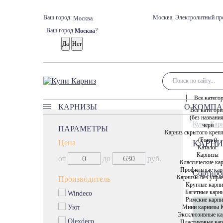
Ваш город:
Москва, Электролитный про
Москва
Ваш город
?
Москва
Все катего
КАРНИЗЫ
О КОМП
Все категори
(без названи
Карнизы
Купи Кар
черн
ПАРАМЕТРЫ
Карниз скрытого креп
Классические карнизы
(Forest)
Цена
КАРНИ
Профильные карнизы
Каталог
Карнизы
от
до
руб.
Карнизы без управления
Классические ка
Профильные кар
Сортиров
Круглые карнизы
Карнизы без упра
Производитель
Круглые карн
Багетные карнизы
Багетные карн
Windeco
Римские карнизы
Римские карн
Мини карнизы 
Уют
Мини карнизы Кафе
Эксклюзивные ка
Olexdeco
Пластиковые ка