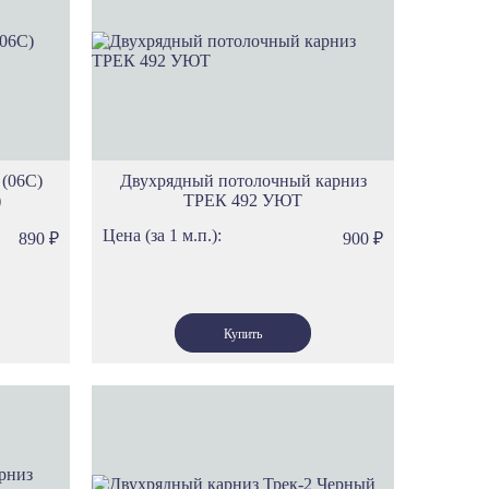
ам
има
ена
ест
ика
л
ио
 (06С)
Двухрядный потолочный карниз
)
ТРЕК 492 УЮТ
имп
ос
Цена (за 1 м.п.):
890
₽
900
₽
рта
ванс
ренция
мбардия
я
ндинавия
саль
р
р Дам