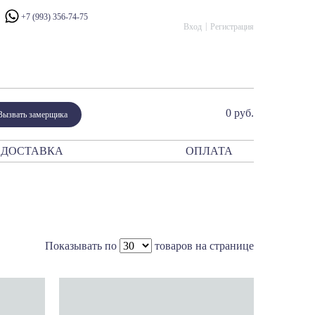
+7 (993) 356-74-75
Вход
Регистрация
0 руб.
Вызвать замерщика
ДОСТАВКА
ОПЛАТА
ния
атор
периум
сталло
рано Модерн
Показывать по
товаров на странице
ано Классико
ик
и