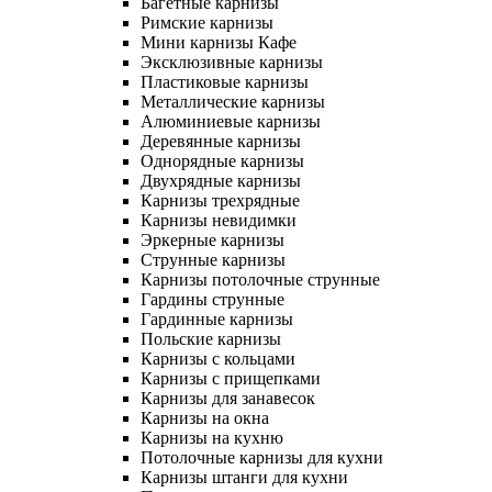
Багетные карнизы
Римские карнизы
Мини карнизы Кафе
Эксклюзивные карнизы
Пластиковые карнизы
Металлические карнизы
Алюминиевые карнизы
Деревянные карнизы
Однорядные карнизы
Двухрядные карнизы
Карнизы трехрядные
Карнизы невидимки
Эркерные карнизы
Струнные карнизы
Карнизы потолочные струнные
Гардины струнные
Гардинные карнизы
Польские карнизы
Карнизы с кольцами
Карнизы с прищепками
Карнизы для занавесок
Карнизы на окна
Карнизы на кухню
Потолочные карнизы для кухни
Карнизы штанги для кухни