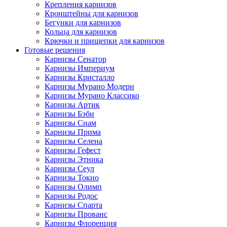
Крепления карнизов
Кронштейны для карнизов
Бегунки для карнизов
Кольца для карнизов
Крючки и прищепки для карнизов
Готовые решения
Карнизы Сенатор
Карнизы Империум
Карнизы Кристалло
Карнизы Мурано Модерн
Карнизы Мурано Классико
Карнизы Артик
Карнизы Бэби
Карнизы Сиам
Карнизы Прима
Карнизы Селена
Карнизы Гефест
Карнизы Этника
Карнизы Сеул
Карнизы Токио
Карнизы Олимп
Карнизы Родос
Карнизы Спарта
Карнизы Прованс
Карнизы Флоренция