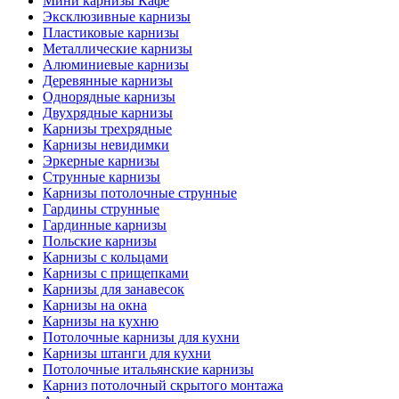
Мини карнизы Кафе
Эксклюзивные карнизы
Пластиковые карнизы
Металлические карнизы
Алюминиевые карнизы
Деревянные карнизы
Однорядные карнизы
Двухрядные карнизы
Карнизы трехрядные
Карнизы невидимки
Эркерные карнизы
Струнные карнизы
Карнизы потолочные струнные
Гардины струнные
Гардинные карнизы
Польские карнизы
Карнизы с кольцами
Карнизы с прищепками
Карнизы для занавесок
Карнизы на окна
Карнизы на кухню
Потолочные карнизы для кухни
Карнизы штанги для кухни
Потолочные итальянские карнизы
Карниз потолочный скрытого монтажа