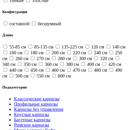
Тонкие
Толстые
Конфигурация
составной
бесшумный
Длина
55-85 см
85-135 см
135-225 см
120 см
140 см
160 см
180 см
200 см
220 см
240 см
250
см
260 см
270 см
280 см
300 см
320 см
340 см
350 см
360 см
380 см
400 см
420 см
440 см
450 см
460 см
470 см
480 см
490
см
500 см
550 см
600 см
Подкатегории
Классические карнизы
Профильные карнизы
Карнизы без управления
Круглые карнизы
Багетные карнизы
Римские карнизы