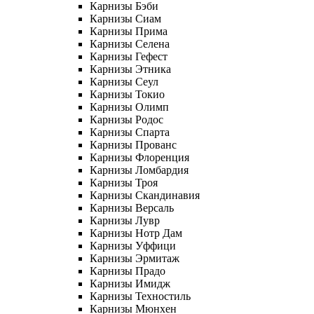
Карнизы Бэби
Карнизы Сиам
Карнизы Прима
Карнизы Селена
Карнизы Гефест
Карнизы Этника
Карнизы Сеул
Карнизы Токио
Карнизы Олимп
Карнизы Родос
Карнизы Спарта
Карнизы Прованс
Карнизы Флоренция
Карнизы Ломбардия
Карнизы Троя
Карнизы Скандинавия
Карнизы Версаль
Карнизы Лувр
Карнизы Нотр Дам
Карнизы Уффици
Карнизы Эрмитаж
Карнизы Прадо
Карнизы Имидж
Карнизы Техностиль
Карнизы Мюнхен