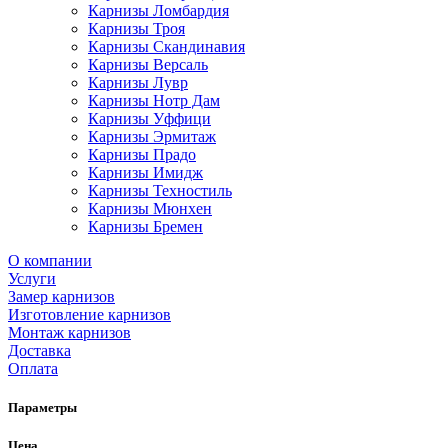
Карнизы Ломбардия
Карнизы Троя
Карнизы Скандинавия
Карнизы Версаль
Карнизы Лувр
Карнизы Нотр Дам
Карнизы Уффици
Карнизы Эрмитаж
Карнизы Прадо
Карнизы Имидж
Карнизы Техностиль
Карнизы Мюнхен
Карнизы Бремен
О компании
Услуги
Замер карнизов
Изготовление карнизов
Монтаж карнизов
Доставка
Оплата
Параметры
Цена