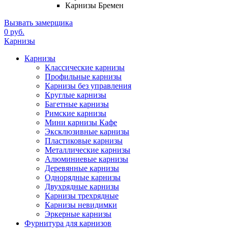
Карнизы Бремен
Вызвать замерщика
0 руб.
Карнизы
Карнизы
Классические карнизы
Профильные карнизы
Карнизы без управления
Круглые карнизы
Багетные карнизы
Римские карнизы
Мини карнизы Кафе
Эксклюзивные карнизы
Пластиковые карнизы
Металлические карнизы
Алюминиевые карнизы
Деревянные карнизы
Однорядные карнизы
Двухрядные карнизы
Карнизы трехрядные
Карнизы невидимки
Эркерные карнизы
Фурнитура для карнизов