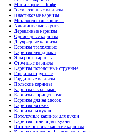
Мини карнизы Кафе
Эксклюзивные карнизы
Пластиковые карнизы
Металлические карнизы
Алюминиевые карнизы
Деревянные карнизы
Однорядные карнизы
Двухрядные карнизы
Карнизы трехрядные
Карнизы невидимки
Эркерные карнизы
Струнные карнизы
Карнизы потолочные струнные
Гардины струнные
Гардинные карнизы
Польские карнизы
Карнизы с кольцами
Карнизы с прищепками
Карнизы для занавесок
Карнизы на окна
Карнизы на кухню
Потолочные карнизы для кухни
Карнизы штанги для кухни
Потолочные итальянские карнизы
Карниз потолочный скрытого монтажа