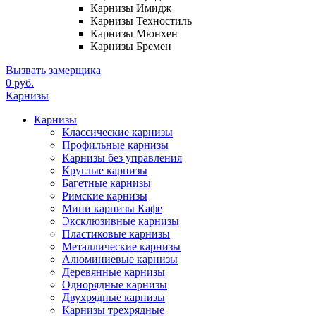
Карнизы Имидж
Карнизы Техностиль
Карнизы Мюнхен
Карнизы Бремен
Вызвать замерщика
0 руб.
Карнизы
Карнизы
Классические карнизы
Профильные карнизы
Карнизы без управления
Круглые карнизы
Багетные карнизы
Римские карнизы
Мини карнизы Кафе
Эксклюзивные карнизы
Пластиковые карнизы
Металлические карнизы
Алюминиевые карнизы
Деревянные карнизы
Однорядные карнизы
Двухрядные карнизы
Карнизы трехрядные