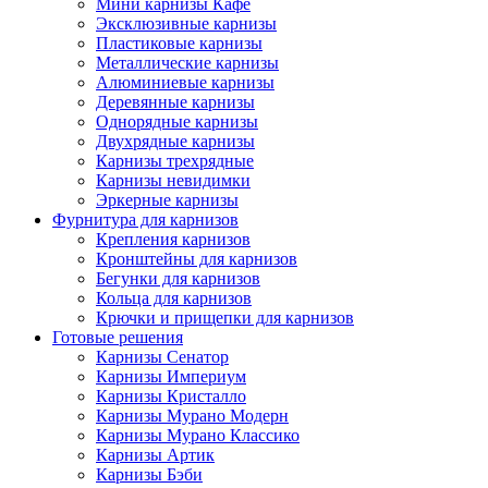
Мини карнизы Кафе
Эксклюзивные карнизы
Пластиковые карнизы
Металлические карнизы
Алюминиевые карнизы
Деревянные карнизы
Однорядные карнизы
Двухрядные карнизы
Карнизы трехрядные
Карнизы невидимки
Эркерные карнизы
Фурнитура для карнизов
Крепления карнизов
Кронштейны для карнизов
Бегунки для карнизов
Кольца для карнизов
Крючки и прищепки для карнизов
Готовые решения
Карнизы Сенатор
Карнизы Империум
Карнизы Кристалло
Карнизы Мурано Модерн
Карнизы Мурано Классико
Карнизы Артик
Карнизы Бэби