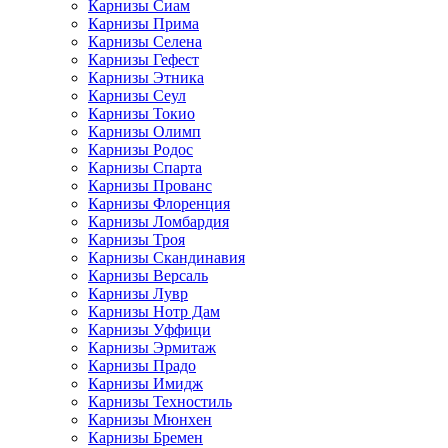
Карнизы Сиам
Карнизы Прима
Карнизы Селена
Карнизы Гефест
Карнизы Этника
Карнизы Сеул
Карнизы Токио
Карнизы Олимп
Карнизы Родос
Карнизы Спарта
Карнизы Прованс
Карнизы Флоренция
Карнизы Ломбардия
Карнизы Троя
Карнизы Скандинавия
Карнизы Версаль
Карнизы Лувр
Карнизы Нотр Дам
Карнизы Уффици
Карнизы Эрмитаж
Карнизы Прадо
Карнизы Имидж
Карнизы Техностиль
Карнизы Мюнхен
Карнизы Бремен