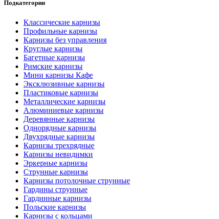
Подкатегории
Классические карнизы
Профильные карнизы
Карнизы без управления
Круглые карнизы
Багетные карнизы
Римские карнизы
Мини карнизы Кафе
Эксклюзивные карнизы
Пластиковые карнизы
Металлические карнизы
Алюминиевые карнизы
Деревянные карнизы
Однорядные карнизы
Двухрядные карнизы
Карнизы трехрядные
Карнизы невидимки
Эркерные карнизы
Струнные карнизы
Карнизы потолочные струнные
Гардины струнные
Гардинные карнизы
Польские карнизы
Карнизы с кольцами