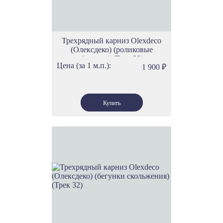
Трехрядный карниз Olexdeco
(Олексдеко) (роликовые
бегунки) (Трек 33)
Цена (за 1 м.п.):
1 900
₽