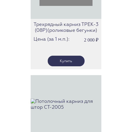
Трехрядный карниз ТРЕК-3
(08Р)(роликовые бегунки)
Цена (за 1 м.п.):
2 000
₽