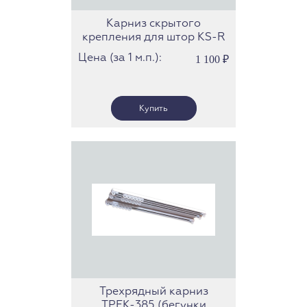
Карниз скрытого
крепления для штор KS-R
(Forest)
Цена (за 1 м.п.):
1 100
₽
Трехрядный карниз
ТРЕК-385 (бегунки