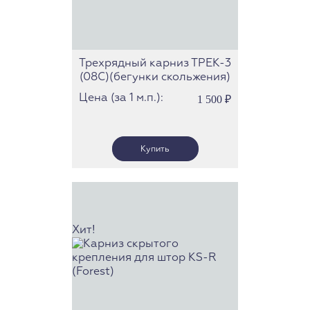
Трехрядный карниз ТРЕК-3
(08С)(бегунки скольжения)
Цена (за 1 м.п.):
1 500
₽
Хит!