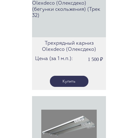
Трехрядный карниз
Olexdeco (Олексдеко)
(бегунки скольжения)
Цена (за 1 м.п.):
1 500
₽
(Трек 32)