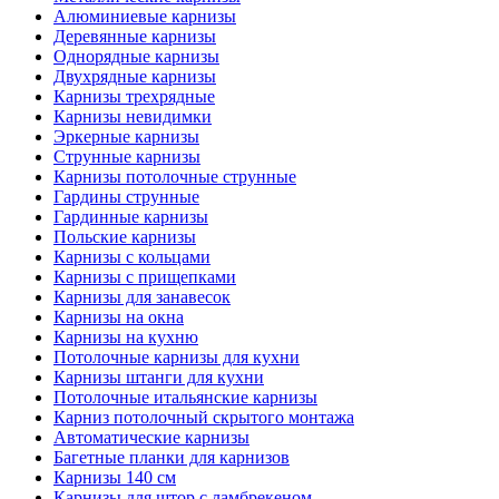
Алюминиевые карнизы
Деревянные карнизы
Однорядные карнизы
Двухрядные карнизы
Карнизы трехрядные
Карнизы невидимки
Эркерные карнизы
Струнные карнизы
Карнизы потолочные струнные
Гардины струнные
Гардинные карнизы
Польские карнизы
Карнизы с кольцами
Карнизы с прищепками
Карнизы для занавесок
Карнизы на окна
Карнизы на кухню
Потолочные карнизы для кухни
Карнизы штанги для кухни
Потолочные итальянские карнизы
Карниз потолочный скрытого монтажа
Автоматические карнизы
Багетные планки для карнизов
Карнизы 140 см
Карнизы для штор с ламбрекеном