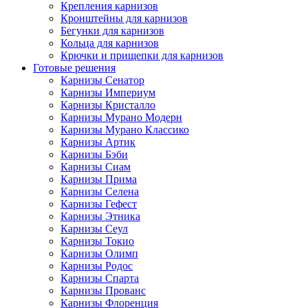
Крепления карнизов
Кронштейны для карнизов
Бегунки для карнизов
Кольца для карнизов
Крючки и прищепки для карнизов
Готовые решения
Карнизы Сенатор
Карнизы Империум
Карнизы Кристалло
Карнизы Мурано Модерн
Карнизы Мурано Классико
Карнизы Артик
Карнизы Бэби
Карнизы Сиам
Карнизы Прима
Карнизы Селена
Карнизы Гефест
Карнизы Этника
Карнизы Сеул
Карнизы Токио
Карнизы Олимп
Карнизы Родос
Карнизы Спарта
Карнизы Прованс
Карнизы Флоренция