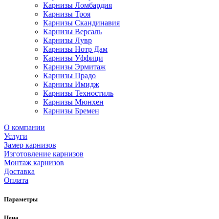
Карнизы Ломбардия
Карнизы Троя
Карнизы Скандинавия
Карнизы Версаль
Карнизы Лувр
Карнизы Нотр Дам
Карнизы Уффици
Карнизы Эрмитаж
Карнизы Прадо
Карнизы Имидж
Карнизы Техностиль
Карнизы Мюнхен
Карнизы Бремен
О компании
Услуги
Замер карнизов
Изготовление карнизов
Монтаж карнизов
Доставка
Оплата
Параметры
Цена