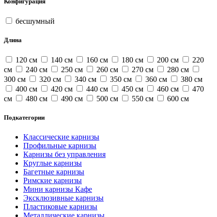
Конфигурация
бесшумный
Длина
120 см
140 см
160 см
180 см
200 см
220
см
240 см
250 см
260 см
270 см
280 см
300 см
320 см
340 см
350 см
360 см
380 см
400 см
420 см
440 см
450 см
460 см
470
см
480 см
490 см
500 см
550 см
600 см
Подкатегории
Классические карнизы
Профильные карнизы
Карнизы без управления
Круглые карнизы
Багетные карнизы
Римские карнизы
Мини карнизы Кафе
Эксклюзивные карнизы
Пластиковые карнизы
Металлические карнизы