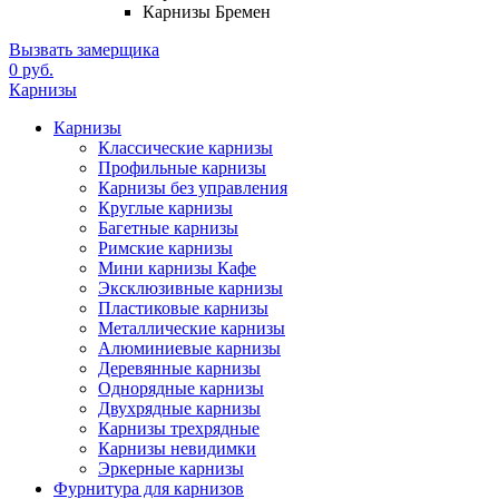
Карнизы Бремен
Вызвать замерщика
0 руб.
Карнизы
Карнизы
Классические карнизы
Профильные карнизы
Карнизы без управления
Круглые карнизы
Багетные карнизы
Римские карнизы
Мини карнизы Кафе
Эксклюзивные карнизы
Пластиковые карнизы
Металлические карнизы
Алюминиевые карнизы
Деревянные карнизы
Однорядные карнизы
Двухрядные карнизы
Карнизы трехрядные
Карнизы невидимки
Эркерные карнизы
Фурнитура для карнизов