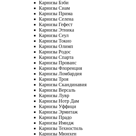
Карнизы Бэби
Карнизы Сиам
Карнизы Прима
Карнизы Селена
Карнизы Гефест
Карнизы Этника
Карнизы Сеул
Карнизы Токио
Карнизы Олимп
Карнизы Родос
Карнизы Спарта
Карнизы Прованс
Карнизы Флоренция
Карнизы Ломбардия
Карнизы Троя
Карнизы Скандинавия
Карнизы Версаль
Карнизы Лувр
Карнизы Нотр Дам
Карнизы Уффици
Карнизы Эрмитаж
Карнизы Прадо
Карнизы Имидж
Карнизы Техностиль
Карнизы Мюнхен