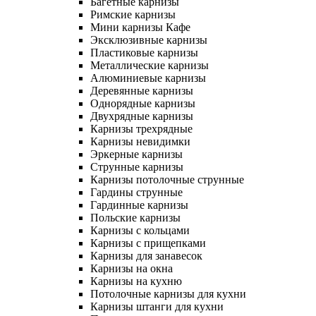
Багетные карнизы
Римские карнизы
Мини карнизы Кафе
Эксклюзивные карнизы
Пластиковые карнизы
Металлические карнизы
Алюминиевые карнизы
Деревянные карнизы
Однорядные карнизы
Двухрядные карнизы
Карнизы трехрядные
Карнизы невидимки
Эркерные карнизы
Струнные карнизы
Карнизы потолочные струнные
Гардины струнные
Гардинные карнизы
Польские карнизы
Карнизы с кольцами
Карнизы с прищепками
Карнизы для занавесок
Карнизы на окна
Карнизы на кухню
Потолочные карнизы для кухни
Карнизы штанги для кухни