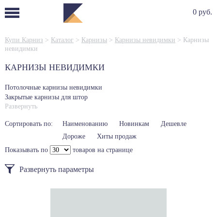
0 руб.
Купи Карниз
>
Каталог
>
Карнизы
>
Карнизы невидимки
>
Карнизы
невидимки
КАРНИЗЫ НЕВИДИМКИ
Потолочные карнизы невидимки
Закрытые карнизы для штор
Развернуть
Сортировать по:
Наименованию
Новинкам
Дешевле
Дороже
Хиты продаж
Показывать по
товаров на странице
Развернуть параметры