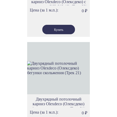
карниз Olexdeco (Олексдеко) c
роликами (363.612.46) (Трек 23)
Цена (за 1 м.п.):
0
₽
Двухрядный потолочный
карниз Olexdeco (Олексдеко)
бегунки скольжения (Трек 21)
Цена (за 1 м.п.):
0
₽