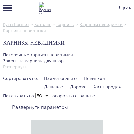
0 руб.
Купи Карниз
>
Каталог
>
Карнизы
>
Карнизы невидимки
>
Карнизы невидимки
КАРНИЗЫ НЕВИДИМКИ
Потолочные карнизы невидимки
Закрытые карнизы для штор
Развернуть
Сортировать по:
Наименованию
Новинкам
Дешевле
Дороже
Хиты продаж
Показывать по
товаров на странице
Развернуть параметры