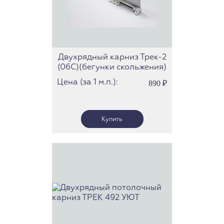
Двухрядный карниз Трек-2
(06С)(бегунки скольжения)
Цена (за 1 м.п.):
890
₽