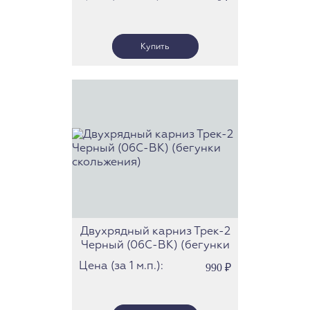
скольжения (Трек 21)
Двухрядный карниз Трек-2
Черный (06С-BK) (бегунки
скольжения)
Цена (за 1 м.п.):
990
₽