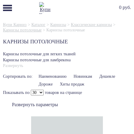
0 руб.
Купи Карниз
>
Каталог
>
Карнизы
>
Классические карнизы
>
Карнизы потолочные
>
Карнизы потолочные
КАРНИЗЫ ПОТОЛОЧНЫЕ
Карнизы потолочные для легких тканей
Карнизы потолочные для ламбрекена
Развернуть
Карнизы потолочные без управления
Карнизы потолочные для тяжелых штор с управлением
Сортировать по:
Наименованию
Новинкам
Дешевле
Карнизы потолочные пластиковые 2-х рядные
Карнизы потолочные пластиковые 3-х рядные
Дороже
Хиты продаж
Показывать по
товаров на странице
Развернуть параметры