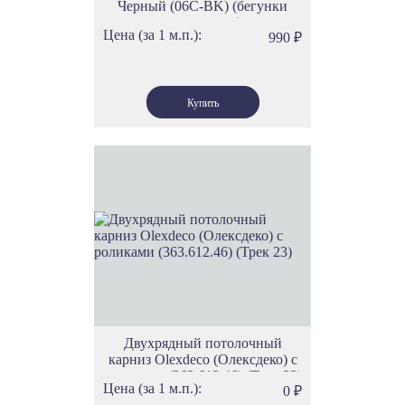
Черный (06С-BK) (бегунки
скольжения)
Цена (за 1 м.п.):
990
₽
Двухрядный потолочный
карниз Olexdeco (Олексдеко) c
роликами (363.612.46) (Трек 23)
Цена (за 1 м.п.):
0
₽