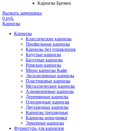
Карнизы Бремен
Вызвать замерщика
0 руб.
Карнизы
Карнизы
Классические карнизы
Профильные карнизы
Карнизы без управления
Круглые карнизы
Багетные карнизы
Римские карнизы
Мини карнизы Кафе
Эксклюзивные карнизы
Пластиковые карнизы
Металлические карнизы
Алюминиевые карнизы
Деревянные карнизы
Однорядные карнизы
Двухрядные карнизы
Карнизы трехрядные
Карнизы невидимки
Эркерные карнизы
Фурнитура для карнизов