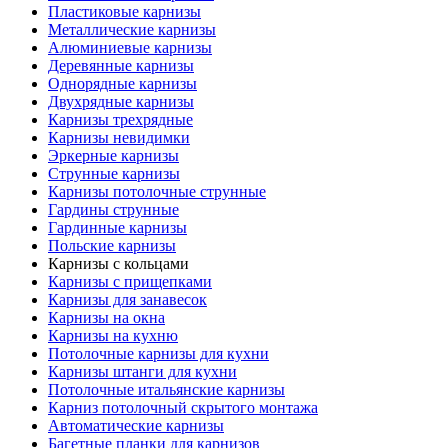
Пластиковые карнизы
Металлические карнизы
Алюминиевые карнизы
Деревянные карнизы
Однорядные карнизы
Двухрядные карнизы
Карнизы трехрядные
Карнизы невидимки
Эркерные карнизы
Струнные карнизы
Карнизы потолочные струнные
Гардины струнные
Гардинные карнизы
Польские карнизы
Карнизы с кольцами
Карнизы с прищепками
Карнизы для занавесок
Карнизы на окна
Карнизы на кухню
Потолочные карнизы для кухни
Карнизы штанги для кухни
Потолочные итальянские карнизы
Карниз потолочный скрытого монтажа
Автоматические карнизы
Багетные планки для карнизов