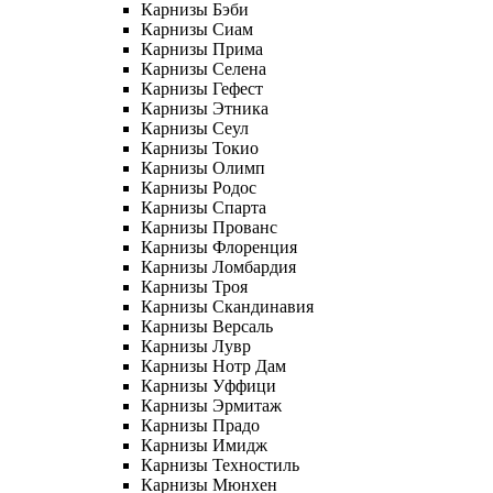
Карнизы Бэби
Карнизы Сиам
Карнизы Прима
Карнизы Селена
Карнизы Гефест
Карнизы Этника
Карнизы Сеул
Карнизы Токио
Карнизы Олимп
Карнизы Родос
Карнизы Спарта
Карнизы Прованс
Карнизы Флоренция
Карнизы Ломбардия
Карнизы Троя
Карнизы Скандинавия
Карнизы Версаль
Карнизы Лувр
Карнизы Нотр Дам
Карнизы Уффици
Карнизы Эрмитаж
Карнизы Прадо
Карнизы Имидж
Карнизы Техностиль
Карнизы Мюнхен