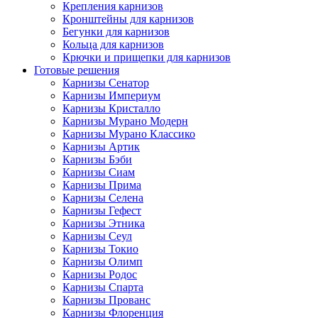
Крепления карнизов
Кронштейны для карнизов
Бегунки для карнизов
Кольца для карнизов
Крючки и прищепки для карнизов
Готовые решения
Карнизы Сенатор
Карнизы Империум
Карнизы Кристалло
Карнизы Мурано Модерн
Карнизы Мурано Классико
Карнизы Артик
Карнизы Бэби
Карнизы Сиам
Карнизы Прима
Карнизы Селена
Карнизы Гефест
Карнизы Этника
Карнизы Сеул
Карнизы Токио
Карнизы Олимп
Карнизы Родос
Карнизы Спарта
Карнизы Прованс
Карнизы Флоренция