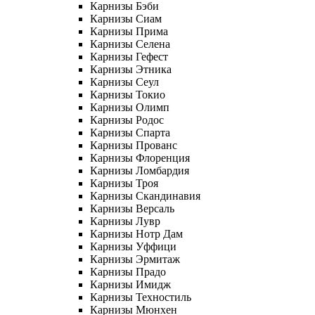
Карнизы Бэби
Карнизы Сиам
Карнизы Прима
Карнизы Селена
Карнизы Гефест
Карнизы Этника
Карнизы Сеул
Карнизы Токио
Карнизы Олимп
Карнизы Родос
Карнизы Спарта
Карнизы Прованс
Карнизы Флоренция
Карнизы Ломбардия
Карнизы Троя
Карнизы Скандинавия
Карнизы Версаль
Карнизы Лувр
Карнизы Нотр Дам
Карнизы Уффици
Карнизы Эрмитаж
Карнизы Прадо
Карнизы Имидж
Карнизы Техностиль
Карнизы Мюнхен