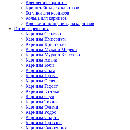
Крепления карнизов
Кронштейны для карнизов
Бегунки для карнизов
Кольца для карнизов
Крючки и прищепки для карнизов
Готовые решения
Карнизы Сенатор
Карнизы Империум
Карнизы Кристалло
Карнизы Мурано Модерн
Карнизы Мурано Классико
Карнизы Артик
Карнизы Бэби
Карнизы Сиам
Карнизы Прима
Карнизы Селена
Карнизы Гефест
Карнизы Этника
Карнизы Сеул
Карнизы Токио
Карнизы Олимп
Карнизы Родос
Карнизы Спарта
Карнизы Прованс
Карнизы Флоренция