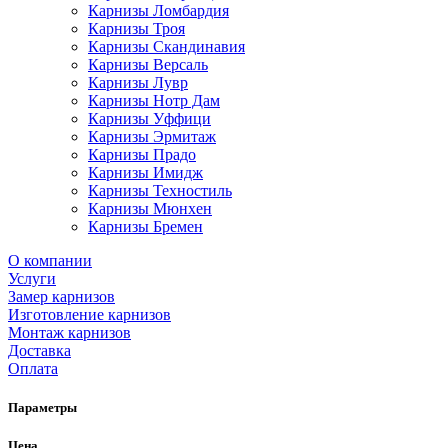
Карнизы Ломбардия
Карнизы Троя
Карнизы Скандинавия
Карнизы Версаль
Карнизы Лувр
Карнизы Нотр Дам
Карнизы Уффици
Карнизы Эрмитаж
Карнизы Прадо
Карнизы Имидж
Карнизы Техностиль
Карнизы Мюнхен
Карнизы Бремен
О компании
Услуги
Замер карнизов
Изготовление карнизов
Монтаж карнизов
Доставка
Оплата
Параметры
Цена