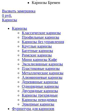
Карнизы Бремен
Вызвать замерщика
0 руб.
Карнизы
Карнизы
Классические карнизы
Профильные карнизы
Карнизы без управления
Круглые карнизы
Багетные карнизы
Римские карнизы
Мини карнизы Кафе
Эксклюзивные карнизы
Пластиковые карнизы
Металлические карнизы
Алюминиевые карнизы
Деревянные карнизы
Однорядные карнизы
Двухрядные карнизы
Карнизы трехрядные
Карнизы невидимки
Эркерные карнизы
Фурнитура для карнизов