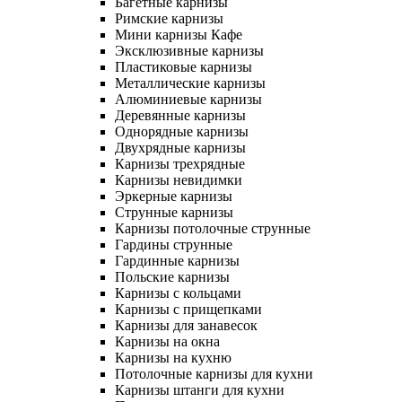
Багетные карнизы
Римские карнизы
Мини карнизы Кафе
Эксклюзивные карнизы
Пластиковые карнизы
Металлические карнизы
Алюминиевые карнизы
Деревянные карнизы
Однорядные карнизы
Двухрядные карнизы
Карнизы трехрядные
Карнизы невидимки
Эркерные карнизы
Струнные карнизы
Карнизы потолочные струнные
Гардины струнные
Гардинные карнизы
Польские карнизы
Карнизы с кольцами
Карнизы с прищепками
Карнизы для занавесок
Карнизы на окна
Карнизы на кухню
Потолочные карнизы для кухни
Карнизы штанги для кухни