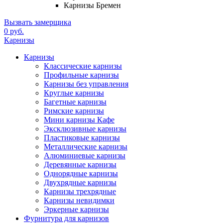
Карнизы Бремен
Вызвать замерщика
0 руб.
Карнизы
Карнизы
Классические карнизы
Профильные карнизы
Карнизы без управления
Круглые карнизы
Багетные карнизы
Римские карнизы
Мини карнизы Кафе
Эксклюзивные карнизы
Пластиковые карнизы
Металлические карнизы
Алюминиевые карнизы
Деревянные карнизы
Однорядные карнизы
Двухрядные карнизы
Карнизы трехрядные
Карнизы невидимки
Эркерные карнизы
Фурнитура для карнизов