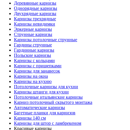
Деревянные карнизы
Однорядные карнизы
Двухрядные карнизы
Карнизы трехрядные
Карнизы невидимки
Эркерные карнизы
Струнные карнизы
Карнизы потолочные струнные
Гардины струнные
Гардинные карнизы
Польские карнизы
Карнизы с кольцами
Карнизы с прищепками
Карнизы для занавесок
Карнизы на окна
Карнизы на кухню
Потолочные карнизы для кухни
Карнизы штанги для кухни
Потолочные итальянские карнизы
Карниз потолочный скрытого монтажа
Автоматические карнизы
Багетные планки для карнизов
Карнизы 140 см
Карнизы для штор с ламбрекеном
Красивые карнизы