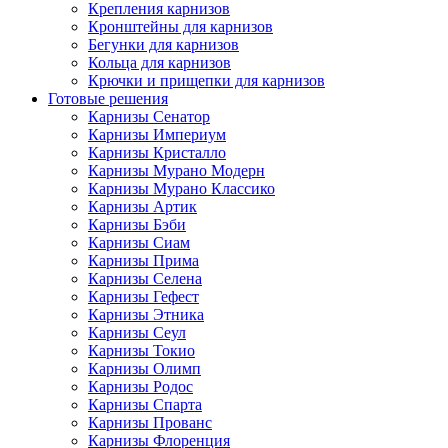
Крепления карнизов
Кронштейны для карнизов
Бегунки для карнизов
Кольца для карнизов
Крючки и прищепки для карнизов
Готовые решения
Карнизы Сенатор
Карнизы Империум
Карнизы Кристалло
Карнизы Мурано Модерн
Карнизы Мурано Классико
Карнизы Артик
Карнизы Бэби
Карнизы Сиам
Карнизы Прима
Карнизы Селена
Карнизы Гефест
Карнизы Этника
Карнизы Сеул
Карнизы Токио
Карнизы Олимп
Карнизы Родос
Карнизы Спарта
Карнизы Прованс
Карнизы Флоренция