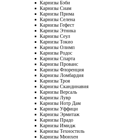
Карнизы Бэби
Карнизы Сиам
Карнизы Прима
Карнизы Селена
Карнизы Гефест
Карнизы Этника
Карнизы Сеул
Карнизы Токио
Карнизы Олимп
Карнизы Родос
Карнизы Спарта
Карнизы Прованс
Карнизы Флоренция
Карнизы Ломбардия
Карнизы Троя
Карнизы Скандинавия
Карнизы Версаль
Карнизы Лувр
Карнизы Нотр Дам
Карнизы Уффици
Карнизы Эрмитаж
Карнизы Прадо
Карнизы Имидж
Карнизы Техностиль
Карнизы Мюнхен