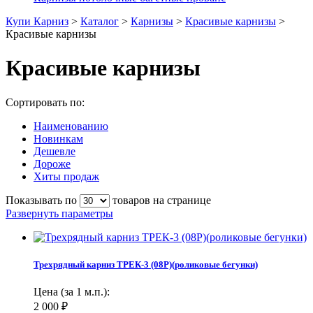
Купи Карниз
>
Каталог
>
Карнизы
>
Красивые карнизы
>
Красивые карнизы
Красивые карнизы
Сортировать по:
Наименованию
Новинкам
Дешевле
Дороже
Хиты продаж
Показывать по
товаров на странице
Развернуть параметры
Трехрядный карниз ТРЕК-3 (08Р)(роликовые бегунки)
Цена (за 1 м.п.):
2 000
₽