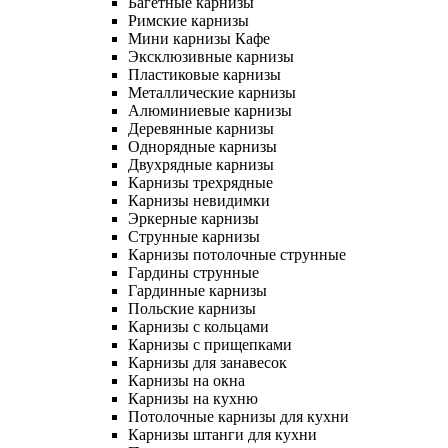
Багетные карнизы
Римские карнизы
Мини карнизы Кафе
Эксклюзивные карнизы
Пластиковые карнизы
Металлические карнизы
Алюминиевые карнизы
Деревянные карнизы
Однорядные карнизы
Двухрядные карнизы
Карнизы трехрядные
Карнизы невидимки
Эркерные карнизы
Струнные карнизы
Карнизы потолочные струнные
Гардины струнные
Гардинные карнизы
Польские карнизы
Карнизы с кольцами
Карнизы с прищепками
Карнизы для занавесок
Карнизы на окна
Карнизы на кухню
Потолочные карнизы для кухни
Карнизы штанги для кухни