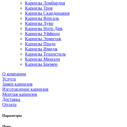
Карнизы Ломбардия
Карнизы Троя
Карнизы Скандинавия
Карнизы Версаль
Карнизы Лувр
Карнизы Нотр Дам
Карнизы Уффици
Карнизы Эрмитаж
Карнизы Прадо
Карнизы Имидж
Карнизы Техностиль
Карнизы Мюнхен
Карнизы Бремен
О компании
Услуги
Замер карнизов
Изготовление карнизов
Монтаж карнизов
Доставка
Оплата
Параметры
Цена