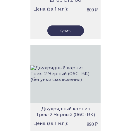
штор СТ2100
Цена (за 1 м.п.):
800
₽
Двухрядный карниз
Трек-2 Черный (06С-BK)
(бегунки скольжения)
Цена (за 1 м.п.):
990
₽