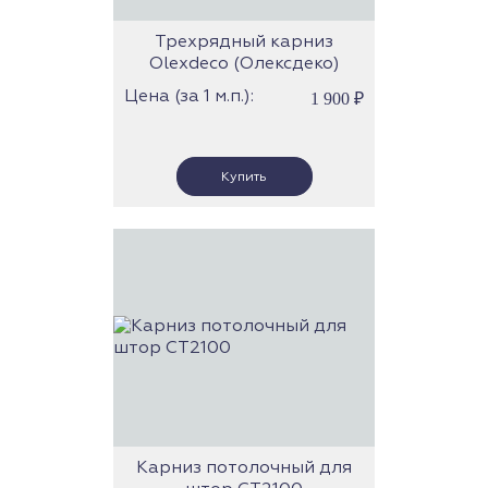
Трехрядный карниз
Olexdeco (Олексдеко)
(роликовые бегунки) (Трек
Цена (за 1 м.п.):
1 900
₽
33)
Карниз потолочный для