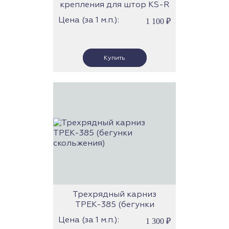
крепления для штор KS-R
(Forest)
Цена (за 1 м.п.):
1 100
₽
Трехрядный карниз
ТРЕК-385 (бегунки
скольжения)
Цена (за 1 м.п.):
1 300
₽