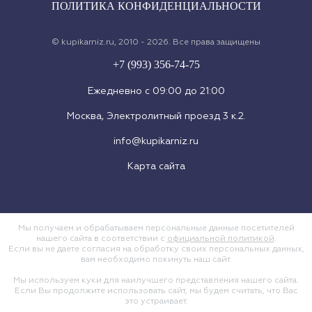
ПОЛИТИКА КОНФИДЕНЦИАЛЬНОСТИ
© kupikarniz.ru, 2010 - 2026. Все права защищены
+7 (993) 356-74-75
Eжедневно с 09:00 до 21:00
Москва, Электролитный проезд 3 к.2.
info@kupikarniz.ru
Карта сайта
Мы получаем и обрабатываем персональные данные посетителей
нашего сайта в соответствии с
официальной политикой
.
Если вы не даете согласия на обработку своих персональных данных,
вам необходимо покинуть наш сайт.
Мы используем куки для наилучшего представления нашего сайта.
Если Вы продолжите использовать сайт, мы будем считать, что Вас
это устраивает.