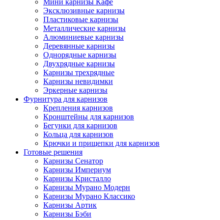
Мини карнизы Кафе
Эксклюзивные карнизы
Пластиковые карнизы
Металлические карнизы
Алюминиевые карнизы
Деревянные карнизы
Однорядные карнизы
Двухрядные карнизы
Карнизы трехрядные
Карнизы невидимки
Эркерные карнизы
Фурнитура для карнизов
Крепления карнизов
Кронштейны для карнизов
Бегунки для карнизов
Кольца для карнизов
Крючки и прищепки для карнизов
Готовые решения
Карнизы Сенатор
Карнизы Империум
Карнизы Кристалло
Карнизы Мурано Модерн
Карнизы Мурано Классико
Карнизы Артик
Карнизы Бэби