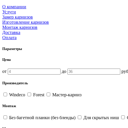
О компании
Услуги
Замер карнизов
Изготовление карнизов
Монтаж карнизов
Доставка
Оплата
Параметры
Цена
от
до
руб
Производитель
Windeco
Forest
Мастер-карниз
Монтаж
Без багетной планки (без бленды)
Для скрытых ниш
С