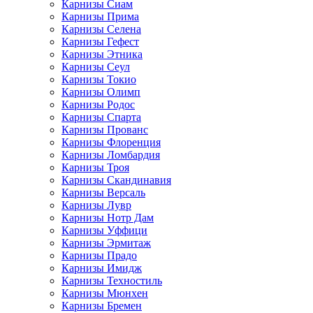
Карнизы Сиам
Карнизы Прима
Карнизы Селена
Карнизы Гефест
Карнизы Этника
Карнизы Сеул
Карнизы Токио
Карнизы Олимп
Карнизы Родос
Карнизы Спарта
Карнизы Прованс
Карнизы Флоренция
Карнизы Ломбардия
Карнизы Троя
Карнизы Скандинавия
Карнизы Версаль
Карнизы Лувр
Карнизы Нотр Дам
Карнизы Уффици
Карнизы Эрмитаж
Карнизы Прадо
Карнизы Имидж
Карнизы Техностиль
Карнизы Мюнхен
Карнизы Бремен