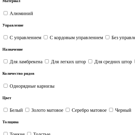
Материал
Алюминий
Управление
С управлением
С кордовым управлением
Без управл
Назначение
Для ламбрекена
Для легких штор
Для средних штор
Количество рядов
Однорядные карнизы
Цвет
Белый
Золото матовое
Серебро матовое
Черный
Толщина
Тонкие
Толстые