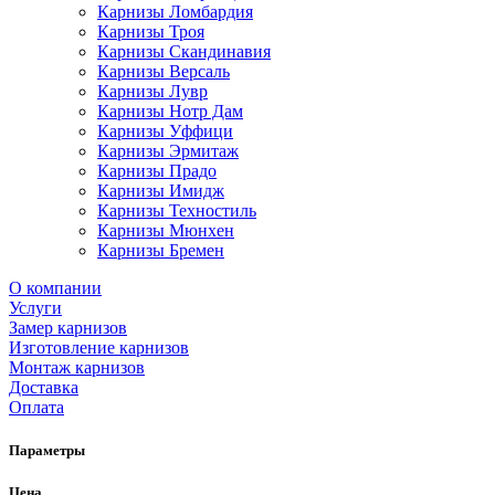
Карнизы Ломбардия
Карнизы Троя
Карнизы Скандинавия
Карнизы Версаль
Карнизы Лувр
Карнизы Нотр Дам
Карнизы Уффици
Карнизы Эрмитаж
Карнизы Прадо
Карнизы Имидж
Карнизы Техностиль
Карнизы Мюнхен
Карнизы Бремен
О компании
Услуги
Замер карнизов
Изготовление карнизов
Монтаж карнизов
Доставка
Оплата
Параметры
Цена