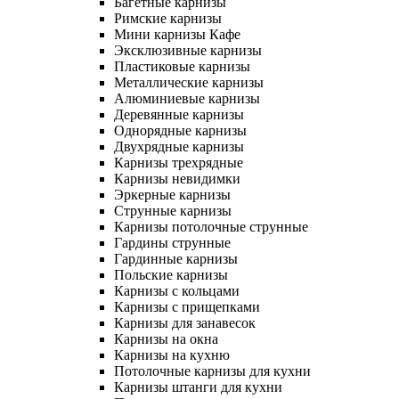
Багетные карнизы
Римские карнизы
Мини карнизы Кафе
Эксклюзивные карнизы
Пластиковые карнизы
Металлические карнизы
Алюминиевые карнизы
Деревянные карнизы
Однорядные карнизы
Двухрядные карнизы
Карнизы трехрядные
Карнизы невидимки
Эркерные карнизы
Струнные карнизы
Карнизы потолочные струнные
Гардины струнные
Гардинные карнизы
Польские карнизы
Карнизы с кольцами
Карнизы с прищепками
Карнизы для занавесок
Карнизы на окна
Карнизы на кухню
Потолочные карнизы для кухни
Карнизы штанги для кухни