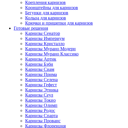
Крепления карнизов
Кронштейны для карнизов
Бегунки для карнизов
Кольца для карнизов
Крючки и прищепки для карнизов
Готовые решения
Карнизы Сенатор
Карнизы Империум
Карнизы Кристалло
Карнизы Мурано Модерн
Карнизы Мурано Классико
Карнизы Артик
Карнизы Бэби
Карнизы Сиам
Карнизы Прима
Карнизы Селена
Карнизы Гефест
Карнизы Этника
Карнизы Сеул
Карнизы Токио
Карнизы Олимп
Карнизы Родос
Карнизы Спарта
Карнизы Прованс
Карнизы Флоренция