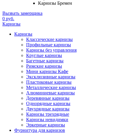
Карнизы Бремен
Вызвать замерщика
0 руб.
Карнизы
Карнизы
Классические карнизы
Профильные карнизы
Карнизы без управления
Круглые карнизы
Багетные карнизы
Римские карнизы
Мини карнизы Кафе
Эксклюзивные карнизы
Пластиковые карнизы
Металлические карнизы
Алюминиевые карнизы
Деревянные карнизы
Однорядные карнизы
Двухрядные карнизы
Карнизы трехрядные
Карнизы невидимки
Эркерные карнизы
Фурнитура для карнизов