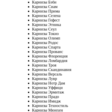
Карнизы Бэби
Карнизы Сиам
Карнизы Прима
Карнизы Селена
Карнизы Гефест
Карнизы Этника
Карнизы Сеул
Карнизы Токио
Карнизы Олимп
Карнизы Родос
Карнизы Спарта
Карнизы Прованс
Карнизы Флоренция
Карнизы Ломбардия
Карнизы Троя
Карнизы Скандинавия
Карнизы Версаль
Карнизы Лувр
Карнизы Нотр Дам
Карнизы Уффици
Карнизы Эрмитаж
Карнизы Прадо
Карнизы Имидж
Карнизы Техностиль
Карнизы Мюнхен