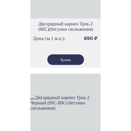
Двухрядный карниз Трек-2
(06С)(бегунки скольжения)
Цена (за 1 м.п.):
890
₽