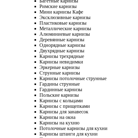
Багетные карнизы
Римские карнизы
Мини карнизы Кафе
Эксклюзивные карнизы
Пластиковые карнизы
Металлические карнизы
Алюминиевые карнизы
Деревянные карнизы
Однорядные карнизы
Двухрядные карнизы
Карнизы трехрядные
Карнизы невидимки
Эркерные карнизы
Струнные карнизы
Карнизы потолочные струнные
Гардины струнные
Гардинные карнизы
Польские карнизы
Карнизы с кольцами
Карнизы с прищепками
Карнизы для занавесок
Карнизы на окна
Карнизы на кухню
Потолочные карнизы для кухни
Карнизы штанги для кухни