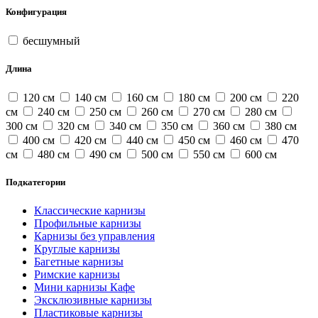
Конфигурация
бесшумный
Длина
120 см
140 см
160 см
180 см
200 см
220
см
240 см
250 см
260 см
270 см
280 см
300 см
320 см
340 см
350 см
360 см
380 см
400 см
420 см
440 см
450 см
460 см
470
см
480 см
490 см
500 см
550 см
600 см
Подкатегории
Классические карнизы
Профильные карнизы
Карнизы без управления
Круглые карнизы
Багетные карнизы
Римские карнизы
Мини карнизы Кафе
Эксклюзивные карнизы
Пластиковые карнизы