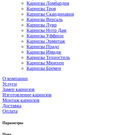
Карнизы Ломбардия
Карнизы Троя
Карнизы Скандинавия
Карнизы Версаль
Карнизы Лувр
Карнизы Нотр Дам
Карнизы Уффици
Карнизы Эрмитаж
Карнизы Прадо
Карнизы Имидж
Карнизы Техностиль
Карнизы Мюнхен
Карнизы Бремен
О компании
Услуги
Замер карнизов
Изготовление карнизов
Монтаж карнизов
Доставка
Оплата
Параметры
Цена