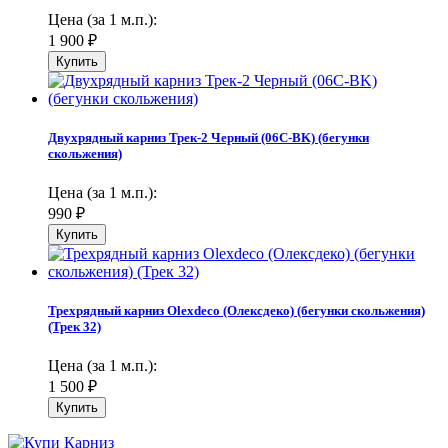
Цена (за 1 м.п.):
1 900
₽
Двухрядный карниз Трек-2 Черный (06С-BK) (бегунки
скольжения)
Цена (за 1 м.п.):
990
₽
Трехрядный карниз Olexdeco (Олексдеко) (бегунки скольжения)
(Трек 32)
Цена (за 1 м.п.):
1 500
₽