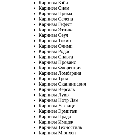
Карнизы Бэби
Карнизы Сиам
Карнизы Прима
Карнизы Селена
Карнизы Гефест
Карнизы Этника
Карнизы Сеул
Карнизы Токио
Карнизы Олимп
Карнизы Родос
Карнизы Спарта
Карнизы Прованс
Карнизы Флоренция
Карнизы Ломбардия
Карнизы Троя
Карнизы Скандинавия
Карнизы Версаль
Карнизы Лувр
Карнизы Нотр Дам
Карнизы Уффици
Карнизы Эрмитаж
Карнизы Прадо
Карнизы Имидж
Карнизы Техностиль
Карнизы Мюнхен