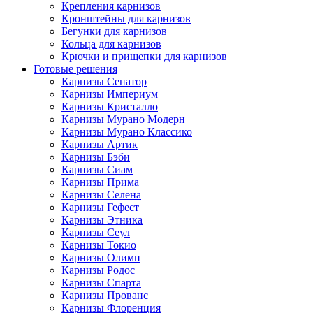
Крепления карнизов
Кронштейны для карнизов
Бегунки для карнизов
Кольца для карнизов
Крючки и прищепки для карнизов
Готовые решения
Карнизы Сенатор
Карнизы Империум
Карнизы Кристалло
Карнизы Мурано Модерн
Карнизы Мурано Классико
Карнизы Артик
Карнизы Бэби
Карнизы Сиам
Карнизы Прима
Карнизы Селена
Карнизы Гефест
Карнизы Этника
Карнизы Сеул
Карнизы Токио
Карнизы Олимп
Карнизы Родос
Карнизы Спарта
Карнизы Прованс
Карнизы Флоренция