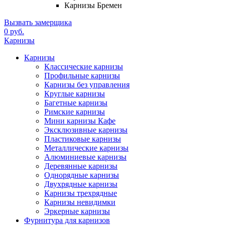
Карнизы Бремен
Вызвать замерщика
0 руб.
Карнизы
Карнизы
Классические карнизы
Профильные карнизы
Карнизы без управления
Круглые карнизы
Багетные карнизы
Римские карнизы
Мини карнизы Кафе
Эксклюзивные карнизы
Пластиковые карнизы
Металлические карнизы
Алюминиевые карнизы
Деревянные карнизы
Однорядные карнизы
Двухрядные карнизы
Карнизы трехрядные
Карнизы невидимки
Эркерные карнизы
Фурнитура для карнизов