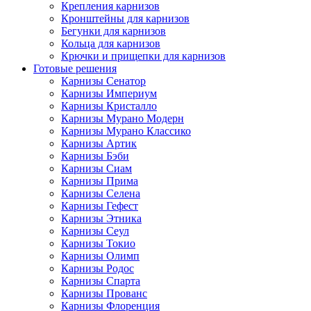
Крепления карнизов
Кронштейны для карнизов
Бегунки для карнизов
Кольца для карнизов
Крючки и прищепки для карнизов
Готовые решения
Карнизы Сенатор
Карнизы Империум
Карнизы Кристалло
Карнизы Мурано Модерн
Карнизы Мурано Классико
Карнизы Артик
Карнизы Бэби
Карнизы Сиам
Карнизы Прима
Карнизы Селена
Карнизы Гефест
Карнизы Этника
Карнизы Сеул
Карнизы Токио
Карнизы Олимп
Карнизы Родос
Карнизы Спарта
Карнизы Прованс
Карнизы Флоренция