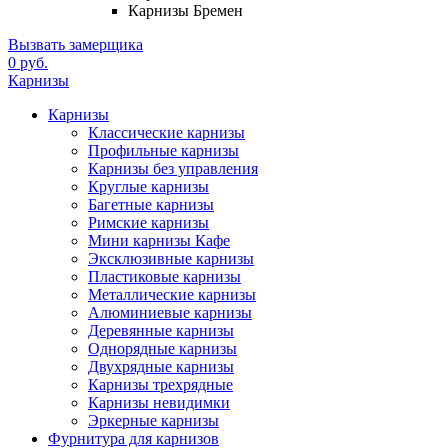
Карнизы Бремен
Вызвать замерщика
0 руб.
Карнизы
Карнизы
Классические карнизы
Профильные карнизы
Карнизы без управления
Круглые карнизы
Багетные карнизы
Римские карнизы
Мини карнизы Кафе
Эксклюзивные карнизы
Пластиковые карнизы
Металлические карнизы
Алюминиевые карнизы
Деревянные карнизы
Однорядные карнизы
Двухрядные карнизы
Карнизы трехрядные
Карнизы невидимки
Эркерные карнизы
Фурнитура для карнизов