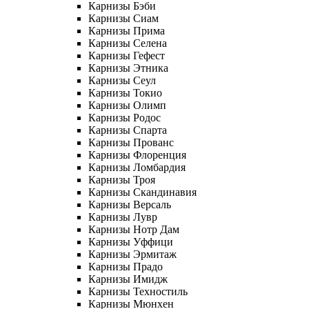
Карнизы Бэби
Карнизы Сиам
Карнизы Прима
Карнизы Селена
Карнизы Гефест
Карнизы Этника
Карнизы Сеул
Карнизы Токио
Карнизы Олимп
Карнизы Родос
Карнизы Спарта
Карнизы Прованс
Карнизы Флоренция
Карнизы Ломбардия
Карнизы Троя
Карнизы Скандинавия
Карнизы Версаль
Карнизы Лувр
Карнизы Нотр Дам
Карнизы Уффици
Карнизы Эрмитаж
Карнизы Прадо
Карнизы Имидж
Карнизы Техностиль
Карнизы Мюнхен