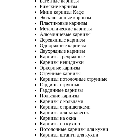
Багетные карнизы
Римские карнизы
Мини карнизы Кафе
Эксклюзивные карнизы
Пластиковые карнизы
Металлические карнизы
Алюминиевые карнизы
Деревянные карнизы
Однорядные карнизы
Двухрядные карнизы
Карнизы трехрядные
Карнизы невидимки
Эркерные карнизы
Струнные карнизы
Карнизы потолочные струнные
Гардины струнные
Гардинные карнизы
Польские карнизы
Карнизы с кольцами
Карнизы с прищепками
Карнизы для занавесок
Карнизы на окна
Карнизы на кухню
Потолочные карнизы для кухни
Карнизы штанги для кухни