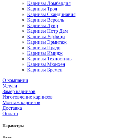
Карнизы Ломбардия
Карнизы Троя
Карнизы Скандинавия
Карнизы Версаль
Карнизы Лувр
Карнизы Нотр Дам
Карнизы Уффици
Карнизы Эрмитаж
Карнизы Прадо
Карнизы Имидж
Карнизы Техностиль
Карнизы Мюнхен
Карнизы Бремен
О компании
Услуги
Замер карнизов
Изготовление карнизов
Монтаж карнизов
Доставка
Оплата
Параметры
Цена