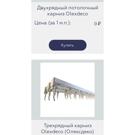
Двухрядный потолочный
карниз Olexdeco
(Олексдеко) c роликами
Цена (за 1 м.п.):
0
₽
(363.612.46) (Трек 23)
Трехрядный карниз
Olexdeco (Олексдеко)