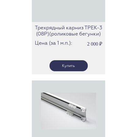
Трехрядный карниз ТРЕК-3
(08Р)(роликовые бегунки)
Цена (за 1 м.п.):
2 000
₽