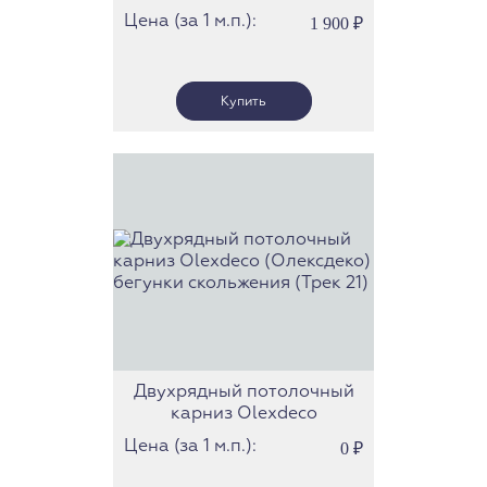
(роликовые бегунки) (Трек
Цена (за 1 м.п.):
1 900
₽
33)
Двухрядный потолочный
карниз Olexdeco
(Олексдеко) бегунки
Цена (за 1 м.п.):
0
₽
скольжения (Трек 21)