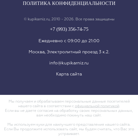
ПОЛИТИКА КОНФИДЕНЦИАЛЬНОСТИ
© kupikarniz.ru, 2010 - 2026. Все права защищены
+7 (993) 356-74-75
Eжедневно с 09:00 до 21:00
Москва, Электролитный проезд 3 к.2.
info@kupikarniz.ru
Карта сайта
Мы получаем и обрабатываем персональные данные посетителей
нашего сайта в соответствии с
официальной политикой
.
Если вы не даете согласия на обработку своих персональных данных,
вам необходимо покинуть наш сайт.
Мы используем куки для наилучшего представления нашего сайта.
Если Вы продолжите использовать сайт, мы будем считать, что Вас это
устраивает.