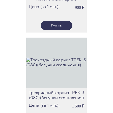
СТ-4009
Цена (за 1 м.п.):
900
₽
Трехрядный карниз ТРЕК-3
(08С)(бегунки скольжения)
Цена (за 1 м.п.):
1 500
₽