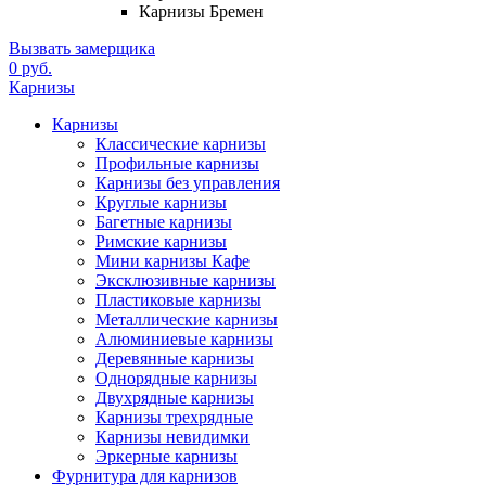
Карнизы Бремен
Вызвать замерщика
0 руб.
Карнизы
Карнизы
Классические карнизы
Профильные карнизы
Карнизы без управления
Круглые карнизы
Багетные карнизы
Римские карнизы
Мини карнизы Кафе
Эксклюзивные карнизы
Пластиковые карнизы
Металлические карнизы
Алюминиевые карнизы
Деревянные карнизы
Однорядные карнизы
Двухрядные карнизы
Карнизы трехрядные
Карнизы невидимки
Эркерные карнизы
Фурнитура для карнизов