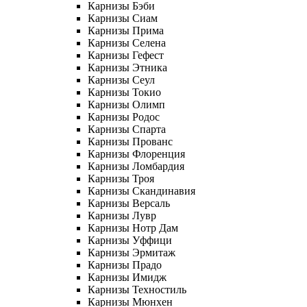
Карнизы Бэби
Карнизы Сиам
Карнизы Прима
Карнизы Селена
Карнизы Гефест
Карнизы Этника
Карнизы Сеул
Карнизы Токио
Карнизы Олимп
Карнизы Родос
Карнизы Спарта
Карнизы Прованс
Карнизы Флоренция
Карнизы Ломбардия
Карнизы Троя
Карнизы Скандинавия
Карнизы Версаль
Карнизы Лувр
Карнизы Нотр Дам
Карнизы Уффици
Карнизы Эрмитаж
Карнизы Прадо
Карнизы Имидж
Карнизы Техностиль
Карнизы Мюнхен