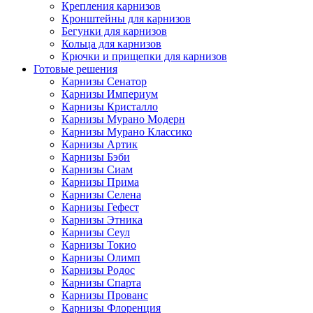
Крепления карнизов
Кронштейны для карнизов
Бегунки для карнизов
Кольца для карнизов
Крючки и прищепки для карнизов
Готовые решения
Карнизы Сенатор
Карнизы Империум
Карнизы Кристалло
Карнизы Мурано Модерн
Карнизы Мурано Классико
Карнизы Артик
Карнизы Бэби
Карнизы Сиам
Карнизы Прима
Карнизы Селена
Карнизы Гефест
Карнизы Этника
Карнизы Сеул
Карнизы Токио
Карнизы Олимп
Карнизы Родос
Карнизы Спарта
Карнизы Прованс
Карнизы Флоренция