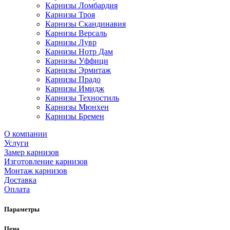
Карнизы Ломбардия
Карнизы Троя
Карнизы Скандинавия
Карнизы Версаль
Карнизы Лувр
Карнизы Нотр Дам
Карнизы Уффици
Карнизы Эрмитаж
Карнизы Прадо
Карнизы Имидж
Карнизы Техностиль
Карнизы Мюнхен
Карнизы Бремен
О компании
Услуги
Замер карнизов
Изготовление карнизов
Монтаж карнизов
Доставка
Оплата
Параметры
Цена