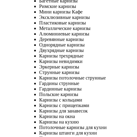
Багетные карнизы
Римские карнизы
Мини карнизы Кафе
Эксклюзивные карнизы
Пластиковые карнизы
Металлические карнизы
Алюминиевые карнизы
Деревянные карнизы
Однорядные карнизы
Двухрядные карнизы
Карнизы трехрядные
Карнизы невидимки
Эркерные карнизы
Струнные карнизы
Карнизы потолочные струнные
Гардины струнные
Гардинные карнизы
Польские карнизы
Карнизы с кольцами
Карнизы с прищепками
Карнизы для занавесок
Карнизы на окна
Карнизы на кухню
Потолочные карнизы для кухни
Карнизы штанги для кухни