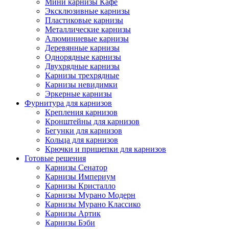
Мини карнизы Кафе
Эксклюзивные карнизы
Пластиковые карнизы
Металлические карнизы
Алюминиевые карнизы
Деревянные карнизы
Однорядные карнизы
Двухрядные карнизы
Карнизы трехрядные
Карнизы невидимки
Эркерные карнизы
Фурнитура для карнизов
Крепления карнизов
Кронштейны для карнизов
Бегунки для карнизов
Кольца для карнизов
Крючки и прищепки для карнизов
Готовые решения
Карнизы Сенатор
Карнизы Империум
Карнизы Кристалло
Карнизы Мурано Модерн
Карнизы Мурано Классико
Карнизы Артик
Карнизы Бэби