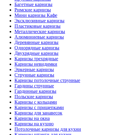
Багетные карнизы
Римские карнизы
Мини карнизы Кафе
Эксклюзивные карнизы
Пластиковые карнизы
Металлические карнизы
Алюминиевые карнизы
Деревянные карнизы
Однорядные карнизы
Двухрядные карнизы
Карнизы трехрядные
Карнизы невидимки
Эркерные карнизы
Струнные карнизы
Карнизы потолочные струнные
Гардины струнные
Гардинные карнизы
Польские карнизы
Карнизы с кольцами
Карнизы с прищепками
Карнизы для занавесок
Карнизы на окна
Карнизы на кухню
Потолочные карнизы для кухни
Карнизы штанги для кухни