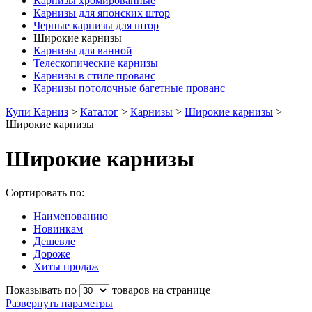
Карнизы хромированные
Карнизы для японских штор
Черные карнизы для штор
Широкие карнизы
Карнизы для ванной
Телескопические карнизы
Карнизы в стиле прованс
Карнизы потолочные багетные прованс
Купи Карниз
>
Каталог
>
Карнизы
>
Широкие карнизы
>
Широкие карнизы
Широкие карнизы
Сортировать по:
Наименованию
Новинкам
Дешевле
Дороже
Хиты продаж
Показывать по
товаров на странице
Развернуть параметры