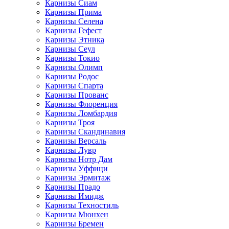
Карнизы Сиам
Карнизы Прима
Карнизы Селена
Карнизы Гефест
Карнизы Этника
Карнизы Сеул
Карнизы Токио
Карнизы Олимп
Карнизы Родос
Карнизы Спарта
Карнизы Прованс
Карнизы Флоренция
Карнизы Ломбардия
Карнизы Троя
Карнизы Скандинавия
Карнизы Версаль
Карнизы Лувр
Карнизы Нотр Дам
Карнизы Уффици
Карнизы Эрмитаж
Карнизы Прадо
Карнизы Имидж
Карнизы Техностиль
Карнизы Мюнхен
Карнизы Бремен