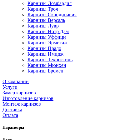
Карнизы Ломбардия
Карнизы Троя
Карнизы Скандинавия
Карнизы Версаль
Карнизы Лувр
Карнизы Нотр Дам
Карнизы Уффици
Карнизы Эрмитаж
Карнизы Прадо
Карнизы Имидж
Карнизы Техностиль
Карнизы Мюнхен
Карнизы Бремен
О компании
Услуги
Замер карнизов
Изготовление карнизов
Монтаж карнизов
Доставка
Оплата
Параметры
Цена