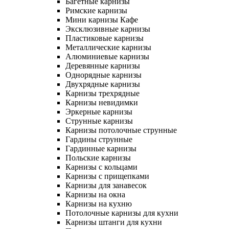
Багетные карнизы
Римские карнизы
Мини карнизы Кафе
Эксклюзивные карнизы
Пластиковые карнизы
Металлические карнизы
Алюминиевые карнизы
Деревянные карнизы
Однорядные карнизы
Двухрядные карнизы
Карнизы трехрядные
Карнизы невидимки
Эркерные карнизы
Струнные карнизы
Карнизы потолочные струнные
Гардины струнные
Гардинные карнизы
Польские карнизы
Карнизы с кольцами
Карнизы с прищепками
Карнизы для занавесок
Карнизы на окна
Карнизы на кухню
Потолочные карнизы для кухни
Карнизы штанги для кухни