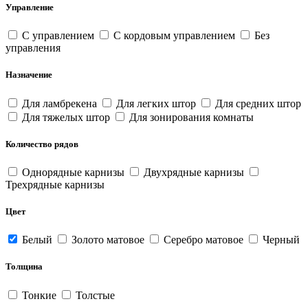
Управление
С управлением
С кордовым управлением
Без
управления
Назначение
Для ламбрекена
Для легких штор
Для средних штор
Для тяжелых штор
Для зонирования комнаты
Количество рядов
Однорядные карнизы
Двухрядные карнизы
Трехрядные карнизы
Цвет
Белый
Золото матовое
Серебро матовое
Черный
Толщина
Тонкие
Толстые