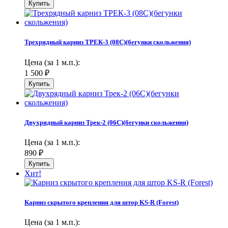
Трехрядный карниз ТРЕК-3 (08С)(бегунки скольжения)
Цена (за 1 м.п.):
1 500
₽
Двухрядный карниз Трек-2 (06С)(бегунки скольжения)
Цена (за 1 м.п.):
890
₽
Хит!
Карниз скрытого крепления для штор KS-R (Forest)
Цена (за 1 м.п.):