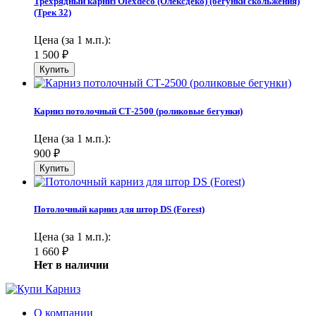
Трехрядный карниз Olexdeco (Олексдеко) (бегунки скольжения)
(Трек 32)
Цена (за 1 м.п.):
1 500
₽
Карниз потолочный СТ-2500 (роликовые бегунки)
Цена (за 1 м.п.):
900
₽
Потолочный карниз для штор DS (Forest)
Цена (за 1 м.п.):
1 660
₽
Нет в наличии
О компании