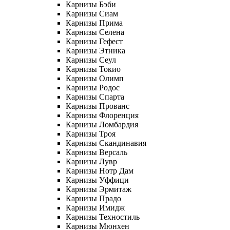
Карнизы Бэби
Карнизы Сиам
Карнизы Прима
Карнизы Селена
Карнизы Гефест
Карнизы Этника
Карнизы Сеул
Карнизы Токио
Карнизы Олимп
Карнизы Родос
Карнизы Спарта
Карнизы Прованс
Карнизы Флоренция
Карнизы Ломбардия
Карнизы Троя
Карнизы Скандинавия
Карнизы Версаль
Карнизы Лувр
Карнизы Нотр Дам
Карнизы Уффици
Карнизы Эрмитаж
Карнизы Прадо
Карнизы Имидж
Карнизы Техностиль
Карнизы Мюнхен