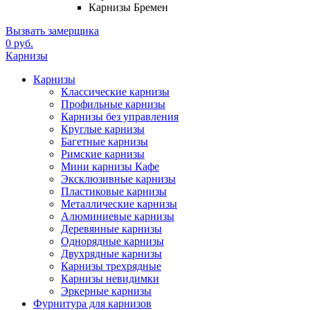
Карнизы Бремен
Вызвать замерщика
0 руб.
Карнизы
Карнизы
Классические карнизы
Профильные карнизы
Карнизы без управления
Круглые карнизы
Багетные карнизы
Римские карнизы
Мини карнизы Кафе
Эксклюзивные карнизы
Пластиковые карнизы
Металлические карнизы
Алюминиевые карнизы
Деревянные карнизы
Однорядные карнизы
Двухрядные карнизы
Карнизы трехрядные
Карнизы невидимки
Эркерные карнизы
Фурнитура для карнизов