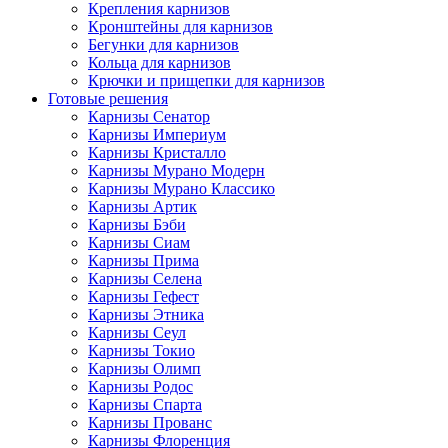
Крепления карнизов
Кронштейны для карнизов
Бегунки для карнизов
Кольца для карнизов
Крючки и прищепки для карнизов
Готовые решения
Карнизы Сенатор
Карнизы Империум
Карнизы Кристалло
Карнизы Мурано Модерн
Карнизы Мурано Классико
Карнизы Артик
Карнизы Бэби
Карнизы Сиам
Карнизы Прима
Карнизы Селена
Карнизы Гефест
Карнизы Этника
Карнизы Сеул
Карнизы Токио
Карнизы Олимп
Карнизы Родос
Карнизы Спарта
Карнизы Прованс
Карнизы Флоренция