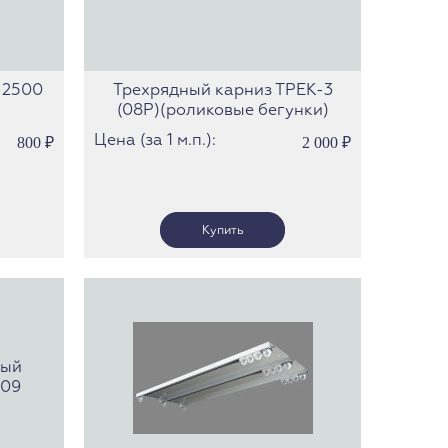
-2500
Трехрядный карниз ТРЕК-3
(08Р)(роликовые бегунки)
Цена (за 1 м.п.):
800
₽
2 000
₽