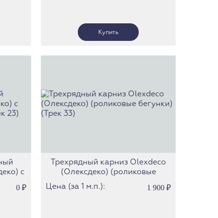
ный
Трехрядный карниз Olexdeco
еко) c
(Олексдеко) (роликовые
рек 23)
бегунки) (Трек 33)
Цена (за 1 м.п.):
0
₽
1 900
₽