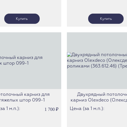
толочный карниз для
Двухрядный потолоч
тяжелых штор 099-1
карниз Olexdeco (Олексд
роликами (363.612.46) (Т
а 1 м.п.):
Цена (за 1 м.п.):
1 700
₽