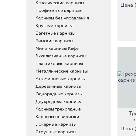
Классические карнизы
Цена (з
Профильные карнизы
Карнизы без управления
Круглые карнизы
Багетные карнизы
Римские карнизы
Мини карнизы Кафе
Эксклюзивные карнизы
Пластиковые карнизы
Металлические карнизы
Алюминиевые карнизы
Деревянные карнизы
Однорядные карнизы
Двухрядные карнизы
Карнизы трехрядные
Тр
Карнизы невидимки
Эркерные карнизы
Цена (з
Струнные карнизы