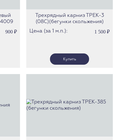
евый
Трехрядный карниз ТРЕК-3
-4009
(08С)(бегунки скольжения)
Цена (за 1 м.п.):
900
₽
1 500
₽