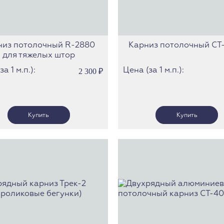
низ потолочный R-2880
Карниз потолочный СТ
для тяжелых штор
а 1 м.п.):
Цена (за 1 м.п.):
2 300
₽