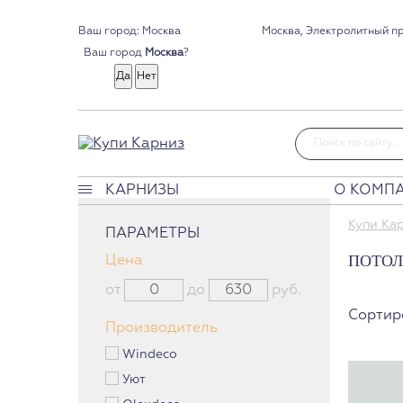
Ваш город:
Москва, Электролитный про
Москва
Ваш город
?
Москва
КАРНИЗЫ
О КОМП
Карнизы
Купи Ка
ПАРАМЕТРЫ
Классические карнизы
ПОТОЛ
Цена
Профильные карнизы
Карнизы без управления
от
до
руб.
Круглые карнизы
Сортир
Производитель
Багетные карнизы
Windeco
Римские карнизы
Уют
Мини карнизы Кафе