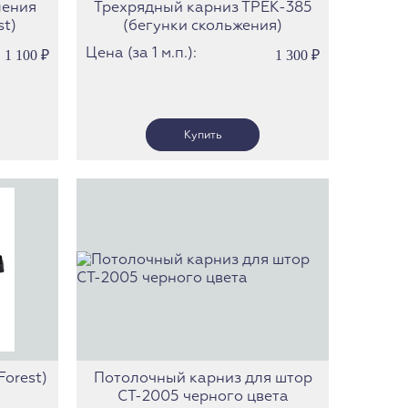
ления
Трехрядный карниз ТРЕК-385
st)
(бегунки скольжения)
Цена (за 1 м.п.):
1 100
₽
1 300
₽
orest)
Потолочный карниз для штор
СТ-2005 черного цвета