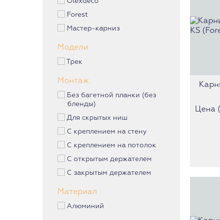
Olexdeco
Эксклюзивные карнизы
Forest
Пластиковые карнизы
Мастер-карниз
Металлические карнизы
Алюминиевые карнизы
Модели
Деревянные карнизы
Трек
Однорядные карнизы
Монтаж
Двухрядные карнизы
Карн
Без багетной планки (без
Карнизы трехрядные
бленды)
Цена (з
Карнизы невидимки
Для скрытых ниш
Эркерные карнизы
С креплением на стену
С креплением на потолок
С открытым держателем
С закрытым держателем
Материал
Алюминий