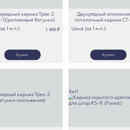
хрядный карниз Трек-2
Двухрядный алюмини
-1)(роликовые бегунки)
потолочный карниз СТ
а 1 м.п.):
Цена (за 1 м.п.):
1 400
₽
Хит!