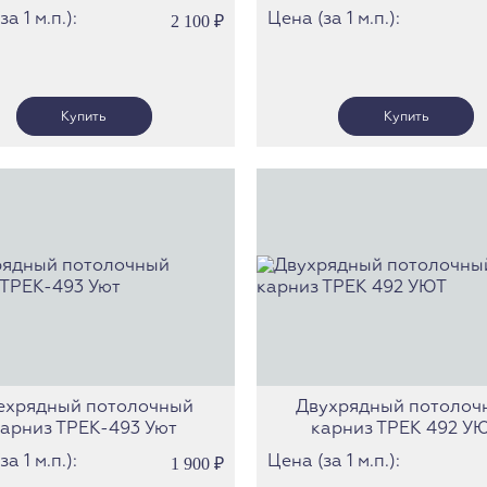
а 1 м.п.):
Цена (за 1 м.п.):
2 100
₽
ехрядный потолочный
Двухрядный потолоч
карниз ТРЕК-493 Уют
карниз ТРЕК 492 У
а 1 м.п.):
Цена (за 1 м.п.):
1 900
₽