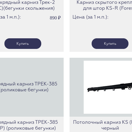
хрядный карниз Трек-2
Карниз скрытого креп
С)(бегунки скольжения)
для штор KS-R (Fore
а 1 м.п.):
Цена (за 1 м.п.):
890
₽
рядный карниз ТРЕК-385
Потолочный карниз KS (F
Р) (роликовые бегунки)
черный