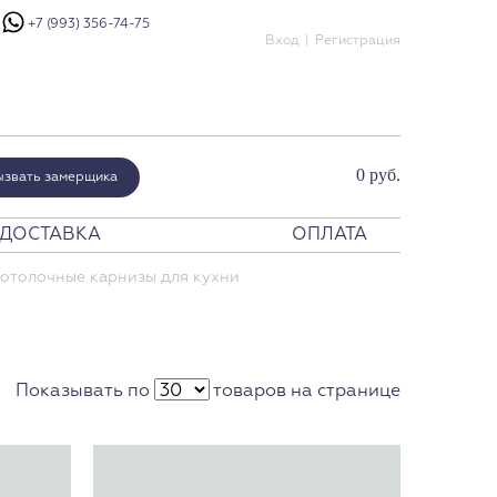
+7 (993) 356-74-75
Вход
Регистрация
0 руб.
ызвать замерщика
ДОСТАВКА
ОПЛАТА
шения
отолочные карнизы для кухни
енатор
мпериум
ристалло
урано Модерн
Показывать по
товаров на странице
урано Классико
ртик
эби