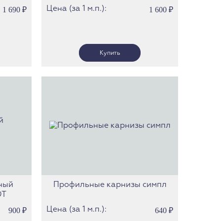
Цена (за 1 м.п.):
1 690
₽
1 600
₽
ный
Профильные карнизы симпл
ЮТ
Цена (за 1 м.п.):
900
₽
640
₽