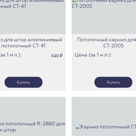
Карнизы Н
Карнизы У
Карнизы Э
Карнизы П
Карнизы И
з для штор алюминиевый
Потолочный карниз для
потолочный СТ-41
СТ-2005
Карнизы Т
Карнизы М
а 1 м.п.):
Цена (за 1 м.п.):
640
₽
Карнизы Б