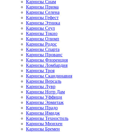
Карнизы Сиам
Карнизы Прима
Карнизы Селена
Карнизы Гефест
Карнизы Этника
Карнизы Сеул
Карнизы Токио
Карнизы Олимп
Карнизы Родос
Карнизы Спарта
Карнизы Прованс
Карнизы Флоренция
Карнизы Ломбардия
Карнизы Троя
Карнизы Скандинавия
Карнизы Версаль
Карнизы Лувр
Карнизы Нотр Дам
Карнизы Уффици
Карнизы Эрмитаж
Карнизы Прадо
Карнизы Имидж
Карнизы Техностиль
Карнизы Мюнхен
Карнизы Бремен