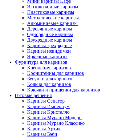
Мини карнизы Кафе
Эксклюзивные карнизы
Пластиковые карнизы
Металлические карнизы
Алюминиевые карнизы
Деревянные карнизы
Однорядные карнизы
Двухрядные карнизы
Карнизы трехрядные
Карнизы невидимки
Эркерные карнизы
Фурнитура для карнизов
Крепления карнизов
Кронштейны для карнизов
Бегунки для карнизов
Кольца для карнизов
Крючки и прищепки для карнизов
Готовые решения
Карнизы Сенатор
Карнизы Империум
Карнизы Кристалло
Карнизы Мурано Модерн
Карнизы Мурано Классико
Карнизы Артик
Карнизы Бэби