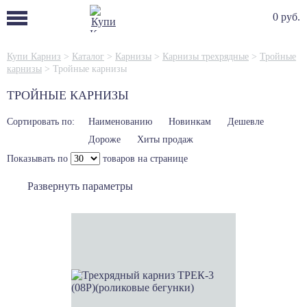
0 руб.
Купи Карниз
>
Каталог
>
Карнизы
>
Карнизы трехрядные
>
Тройные
карнизы
>
Тройные карнизы
ТРОЙНЫЕ КАРНИЗЫ
Сортировать по:
Наименованию
Новинкам
Дешевле
Дороже
Хиты продаж
Показывать по
товаров на странице
Развернуть параметры