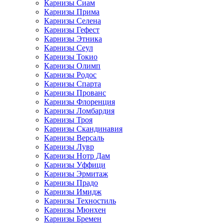
Карнизы Сиам
Карнизы Прима
Карнизы Селена
Карнизы Гефест
Карнизы Этника
Карнизы Сеул
Карнизы Токио
Карнизы Олимп
Карнизы Родос
Карнизы Спарта
Карнизы Прованс
Карнизы Флоренция
Карнизы Ломбардия
Карнизы Троя
Карнизы Скандинавия
Карнизы Версаль
Карнизы Лувр
Карнизы Нотр Дам
Карнизы Уффици
Карнизы Эрмитаж
Карнизы Прадо
Карнизы Имидж
Карнизы Техностиль
Карнизы Мюнхен
Карнизы Бремен