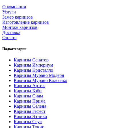
О компании
Услуги
Замер карнизов
Изготовление карнизов
Монтаж карнизов
Доставка
Оплата
Подкатегории
Карнизы Сенатор
Карнизы Империум
Карнизы Кристалло
Карнизы Мурано Модерн
Карнизы Мурано Классико
Карнизы Артик
Карнизы Бэби
Карнизы Сиам
Карнизы Прима
Карнизы Селена
Карнизы Гефест
Карнизы Этника
Карнизы Сеул
Карнизы Токио