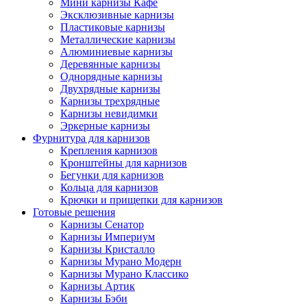
Мини карнизы Кафе
Эксклюзивные карнизы
Пластиковые карнизы
Металлические карнизы
Алюминиевые карнизы
Деревянные карнизы
Однорядные карнизы
Двухрядные карнизы
Карнизы трехрядные
Карнизы невидимки
Эркерные карнизы
Фурнитура для карнизов
Крепления карнизов
Кронштейны для карнизов
Бегунки для карнизов
Кольца для карнизов
Крючки и прищепки для карнизов
Готовые решения
Карнизы Сенатор
Карнизы Империум
Карнизы Кристалло
Карнизы Мурано Модерн
Карнизы Мурано Классико
Карнизы Артик
Карнизы Бэби