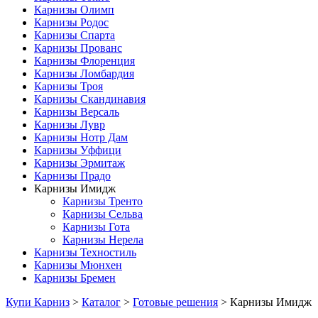
Карнизы Олимп
Карнизы Родос
Карнизы Спарта
Карнизы Прованс
Карнизы Флоренция
Карнизы Ломбардия
Карнизы Троя
Карнизы Скандинавия
Карнизы Версаль
Карнизы Лувр
Карнизы Нотр Дам
Карнизы Уффици
Карнизы Эрмитаж
Карнизы Прадо
Карнизы Имидж
Карнизы Тренто
Карнизы Сельва
Карнизы Гота
Карнизы Нерела
Карнизы Техностиль
Карнизы Мюнхен
Карнизы Бремен
Купи Карниз
>
Каталог
>
Готовые решения
>
Карнизы Имидж