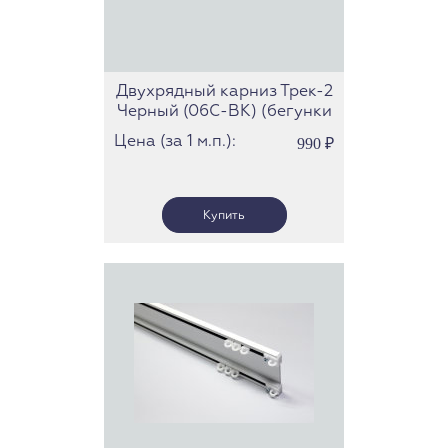
Двухрядный карниз Трек-2
Черный (06С-BK) (бегунки
скольжения)
Цена (за 1 м.п.):
990
₽