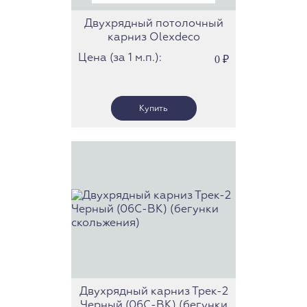
Двухрядный потолочный
карниз Olexdeco
(Олексдеко) бегунки
Цена (за 1 м.п.):
0
₽
скольжения (Трек 21)
Двухрядный карниз Трек-2
Черный (06С-BK) (бегунки