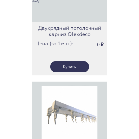
Двухрядный потолочный
карниз Olexdeco
(Олексдеко) c роликами
Цена (за 1 м.п.):
0
₽
(363.612.46) (Трек 23)