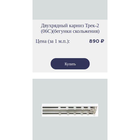
Двухрядный карниз Трек-2
(06С)(бегунки скольжения)
Цена (за 1 м.п.):
890
₽