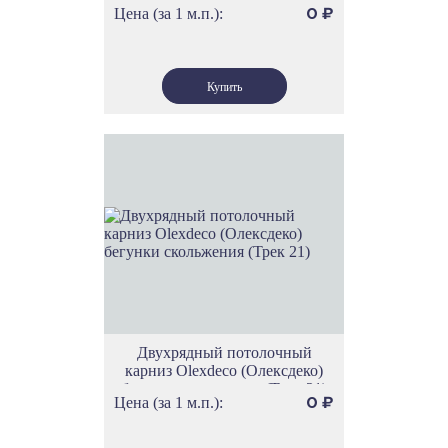
Цена (за 1 м.п.):
0
₽
Двухрядный потолочный
карниз Olexdeco (Олексдеко)
бегунки скольжения (Трек 21)
Цена (за 1 м.п.):
0
₽