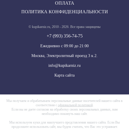
ОПЛАТА
ПОЛИТИКА КОНФИДЕНЦИАЛЬНОСТИ
© kupikarniz.ru, 2010 - 2026. Все права защищены
+7 (993) 356-74-75
Eжедневно с 09:00 до 21:00
Москва, Электролитный проезд 3 к.2.
info@kupikarniz.ru
Карта сайта
Мы получаем и обрабатываем персональные данные посетителей нашего сайта в
соответствии с
официальной политикой
.
Если вы не даете согласия на обработку своих персональных данных, вам
необходимо покинуть наш сайт.
Мы используем куки для наилучшего представления нашего сайта. Если Вы
продолжите использовать сайт, мы будем считать, что Вас это устраивает.