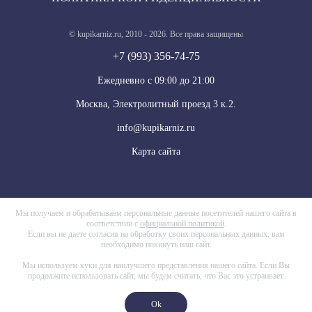
© kupikarniz.ru, 2010 - 2026. Все права защищены
+7 (993) 356-74-75
Eжедневно с 09:00 до 21:00
Москва, Электролитный проезд 3 к.2.
info@kupikarniz.ru
Карта сайта
Мы получаем и обрабатываем персональные данные посетителей нашего сайта в
соответствии с
официальной политикой
.
Если вы не даете согласия на обработку своих персональных данных, вам
необходимо покинуть наш сайт.
Мы используем куки для наилучшего представления нашего сайта. Если Вы
продолжите использовать сайт, мы будем считать, что Вас это устраивает.
Ok