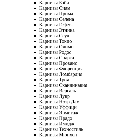
Карнизы Бэби
Карнизы Сиам
Карнизы Прима
Карнизы Селена
Карнизы Гефест
Карнизы Этника
Карнизы Сеул
Карнизы Токио
Карнизы Олимп
Карнизы Родос
Карнизы Спарта
Карнизы Прованс
Карнизы Флоренция
Карнизы Ломбардия
Карнизы Троя
Карнизы Скандинавия
Карнизы Версаль
Карнизы Лувр
Карнизы Нотр Дам
Карнизы Уффици
Карнизы Эрмитаж
Карнизы Прадо
Карнизы Имидж
Карнизы Техностиль
Карнизы Мюнхен