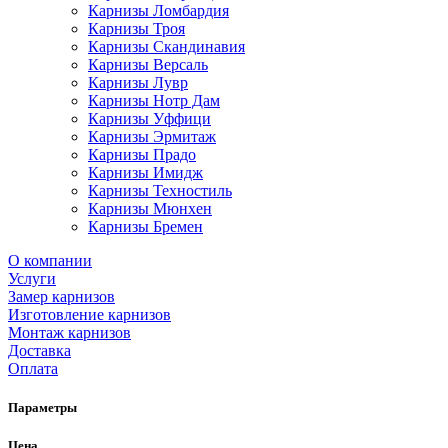
Карнизы Ломбардия
Карнизы Троя
Карнизы Скандинавия
Карнизы Версаль
Карнизы Лувр
Карнизы Нотр Дам
Карнизы Уффици
Карнизы Эрмитаж
Карнизы Прадо
Карнизы Имидж
Карнизы Техностиль
Карнизы Мюнхен
Карнизы Бремен
О компании
Услуги
Замер карнизов
Изготовление карнизов
Монтаж карнизов
Доставка
Оплата
Параметры
Цена