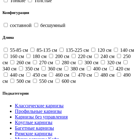
Тонкие
Толстые
Конфигурация
составной
бесшумный
Длина
55-85 см
85-135 см
135-225 см
120 см
140 см
160 см
180 см
200 см
220 см
240 см
250
см
260 см
270 см
280 см
300 см
320 см
340 см
350 см
360 см
380 см
400 см
420 см
440 см
450 см
460 см
470 см
480 см
490
см
500 см
550 см
600 см
Подкатегории
Классические карнизы
Профильные карнизы
Карнизы без управления
Круглые карнизы
Багетные карнизы
Римские карнизы