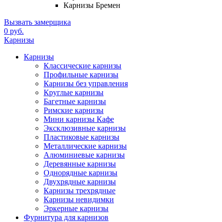
Карнизы Бремен
Вызвать замерщика
0 руб.
Карнизы
Карнизы
Классические карнизы
Профильные карнизы
Карнизы без управления
Круглые карнизы
Багетные карнизы
Римские карнизы
Мини карнизы Кафе
Эксклюзивные карнизы
Пластиковые карнизы
Металлические карнизы
Алюминиевые карнизы
Деревянные карнизы
Однорядные карнизы
Двухрядные карнизы
Карнизы трехрядные
Карнизы невидимки
Эркерные карнизы
Фурнитура для карнизов