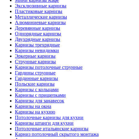
Мини карнизы Кафе
Эксклюзивные карнизы
Пластиковые карнизы
Металлические карнизы
Алюминиевые карнизы
Деревянные карнизы
Однорядные карнизы
Двухрядные карнизы
Карнизы трехрядные
Карнизы невидимки
Эркерные карнизы
Струнные карнизы
Карнизы потолочные струнные
Гардины струнные
Гардинные карнизы
Польские карнизы
Карнизы с кольцами
Карнизы с прищепками
Карнизы для занавесок
Карнизы на окна
Карнизы на кухню
Потолочные карнизы для кухни
Карнизы штанги для кухни
Потолочные итальянские карнизы
Карниз потолочный скрытого монтажа