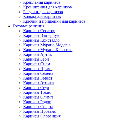
Крепления карнизов
Кронштейны для карнизов
Бегунки для карнизов
Кольца для карнизов
Крючки и прищепки для карнизов
Готовые решения
Карнизы Сенатор
Карнизы Империум
Карнизы Кристалло
Карнизы Мурано Модерн
Карнизы Мурано Классико
Карнизы Артик
Карнизы Бэби
Карнизы Сиам
Карнизы Прима
Карнизы Селена
Карнизы Гефест
Карнизы Этника
Карнизы Сеул
Карнизы Токио
Карнизы Олимп
Карнизы Родос
Карнизы Спарта
Карнизы Прованс
Карнизы Флоренция