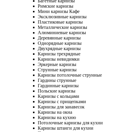
Багетные карнизы
Римские карнизы
Мини карнизы Кафе
Эксклюзивные карнизы
Пластиковые карнизы
Металлические карнизы
Алюминиевые карнизы
Деревянные карнизы
Однорядные карнизы
Двухрядные карнизы
Карнизы трехрядные
Карнизы невидимки
Эркерные карнизы
Струнные карнизы
Карнизы потолочные струнные
Гардины струнные
Гардинные карнизы
Польские карнизы
Карнизы с кольцами
Карнизы с прищепками
Карнизы для занавесок
Карнизы на окна
Карнизы на кухню
Потолочные карнизы для кухни
Карнизы штанги для кухни