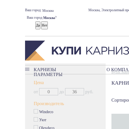
Ваш город:
Москва, Электролитный про
Москва
Ваш город
?
Москва
КАРНИЗЫ
О КОМП
Купи Кар
ПАРАМЕТРЫ
Карнизы
Цена
КАРНИ
Классические карнизы
от
до
руб.
Профильные карнизы
Сортиров
Карнизы без управления
Производитель
Круглые карнизы
Windeco
Багетные карнизы
Уют
Римские карнизы
Olexdeco