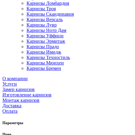
Карнизы Ломбардия
Карнизы Троя
Карнизы Скандинавия
Карнизы Версаль
Карнизы Лувр
Карнизы Нотр Дам
Карнизы Уффици
Карнизы Эрмитаж
Карнизы Прадо
Карнизы Имидж
Карнизы Техностиль
Карнизы Мюнхен
Карнизы Бремен
О компании
Услуги
Замер карнизов
Изготовление карнизов
Монтаж карнизов
Доставка
Оплата
Параметры
Цена