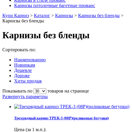
Карнизы в стиле прованс
Карнизы потолочные багетные прованс
Купи Карниз
>
Каталог
>
Карнизы
>
Карнизы без бленды
>
Карнизы без бленды
Карнизы без бленды
Сортировать по:
Наименованию
Новинкам
Дешевле
Дороже
Хиты продаж
Показывать по
товаров на странице
Развернуть параметры
Трехрядный карниз ТРЕК-3 (08Р)(роликовые бегунки)
Цена (за 1 м.п.):