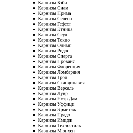
Карнизы Бэби
Карнизы Сиам
Карнизы Прима
Карнизы Селена
Карнизы Гефест
Карнизы Этника
Карнизы Сеул
Карнизы Токио
Карнизы Олимп
Карнизы Родос
Карнизы Спарта
Карнизы Прованс
Карнизы Флоренция
Карнизы Ломбардия
Карнизы Троя
Карнизы Скандинавия
Карнизы Версаль
Карнизы Лувр
Карнизы Нотр Дам
Карнизы Уффици
Карнизы Эрмитаж
Карнизы Прадо
Карнизы Имидж
Карнизы Техностиль
Карнизы Мюнхен