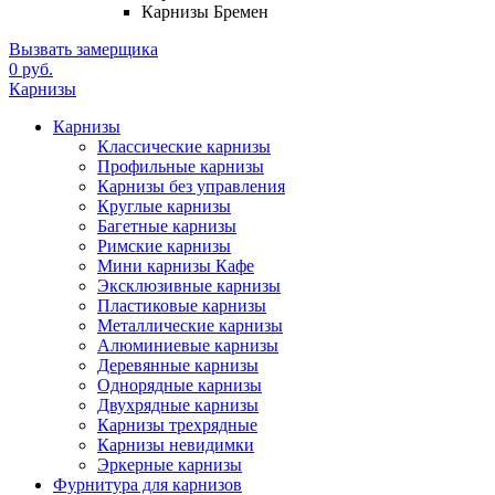
Карнизы Бремен
Вызвать замерщика
0 руб.
Карнизы
Карнизы
Классические карнизы
Профильные карнизы
Карнизы без управления
Круглые карнизы
Багетные карнизы
Римские карнизы
Мини карнизы Кафе
Эксклюзивные карнизы
Пластиковые карнизы
Металлические карнизы
Алюминиевые карнизы
Деревянные карнизы
Однорядные карнизы
Двухрядные карнизы
Карнизы трехрядные
Карнизы невидимки
Эркерные карнизы
Фурнитура для карнизов