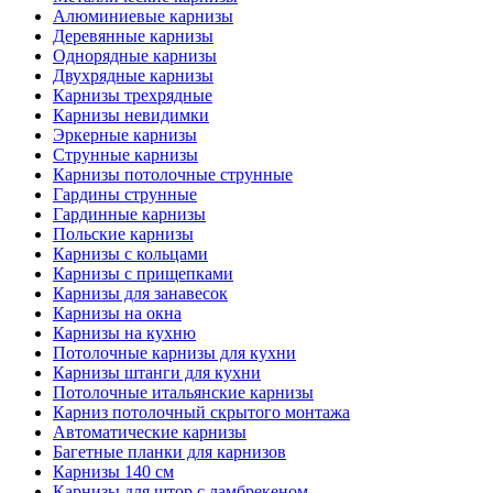
Алюминиевые карнизы
Деревянные карнизы
Однорядные карнизы
Двухрядные карнизы
Карнизы трехрядные
Карнизы невидимки
Эркерные карнизы
Струнные карнизы
Карнизы потолочные струнные
Гардины струнные
Гардинные карнизы
Польские карнизы
Карнизы с кольцами
Карнизы с прищепками
Карнизы для занавесок
Карнизы на окна
Карнизы на кухню
Потолочные карнизы для кухни
Карнизы штанги для кухни
Потолочные итальянские карнизы
Карниз потолочный скрытого монтажа
Автоматические карнизы
Багетные планки для карнизов
Карнизы 140 см
Карнизы для штор с ламбрекеном