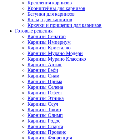
Крепления карнизов
Кронштейны для карнизов
Бегунки для карнизов
Кольца для карнизов
Крючки и прищепки для карнизов
Готовые решения
Карнизы Сенатор
Карнизы Империум
Карнизы Кристалло
Карнизы Мурано Модерн
Карнизы Мурано Классико
Карнизы Артик
Карнизы Бэби
Карнизы Сиам
Карнизы Прима
Карнизы Селена
Карнизы Гефест
Карнизы Этника
Карнизы Сеул
Карнизы Токио
Карнизы Олимп
Карнизы Родос
Карнизы Спарта
Карнизы Прованс
Карнизы Флоренция