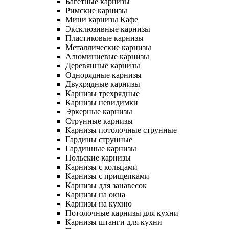
Багетные карнизы
Римские карнизы
Мини карнизы Кафе
Эксклюзивные карнизы
Пластиковые карнизы
Металлические карнизы
Алюминиевые карнизы
Деревянные карнизы
Однорядные карнизы
Двухрядные карнизы
Карнизы трехрядные
Карнизы невидимки
Эркерные карнизы
Струнные карнизы
Карнизы потолочные струнные
Гардины струнные
Гардинные карнизы
Польские карнизы
Карнизы с кольцами
Карнизы с прищепками
Карнизы для занавесок
Карнизы на окна
Карнизы на кухню
Потолочные карнизы для кухни
Карнизы штанги для кухни