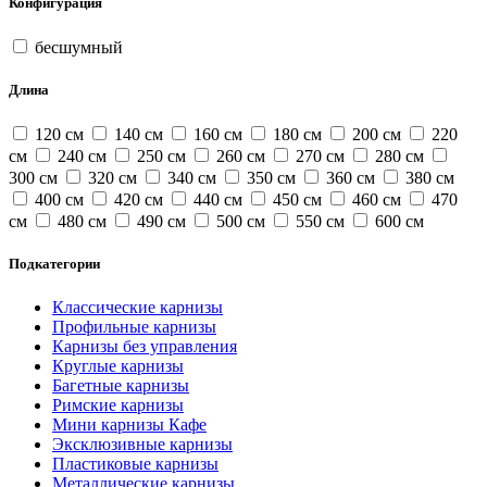
Конфигурация
бесшумный
Длина
120 см
140 см
160 см
180 см
200 см
220
см
240 см
250 см
260 см
270 см
280 см
300 см
320 см
340 см
350 см
360 см
380 см
400 см
420 см
440 см
450 см
460 см
470
см
480 см
490 см
500 см
550 см
600 см
Подкатегории
Классические карнизы
Профильные карнизы
Карнизы без управления
Круглые карнизы
Багетные карнизы
Римские карнизы
Мини карнизы Кафе
Эксклюзивные карнизы
Пластиковые карнизы
Металлические карнизы