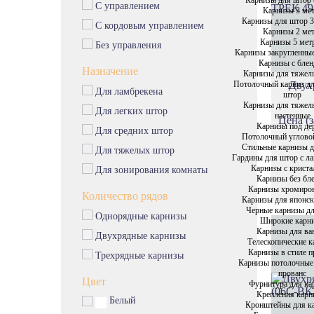
С управлением
Карнизы 3 ме
Карнизы для штор 3
С кордовым управлением
Карнизы 2 ме
Карнизы 5 мет
Без управления
Карнизы закругленны
Карнизы с бле
Назначение
Карнизы для тяжел
Потолочный карниз д
Двух
Для ламбрекена
штор
Карнизы для тяжел
Для легких штор
настенные
Цена (з
Карнизы под де
Для средних штор
Потолочный углово
Стильные карнизы 
Для тяжелых штор
Гардины для штор с л
Карнизы с крист
Для зонирования комнаты
Карнизы без бл
Карнизы хромиро
Количество рядов
Карнизы для японс
Черные карнизы д
Однорядные карнизы
Широкие карн
Карнизы для ва
Двухрядные карнизы
Телескопические 
Карнизы в стиле п
Трехрядные карнизы
Карнизы потолочные
прованс
Цвет
Фурнитура для ка
Крепления карн
Белый
Кронштейны для к