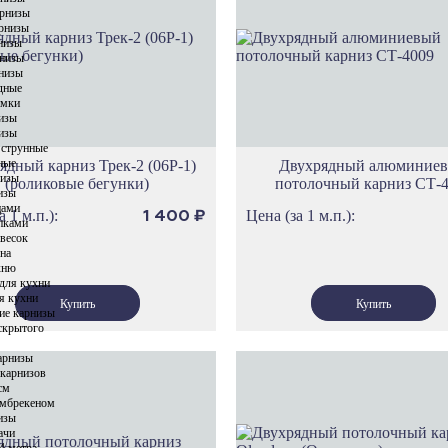
Карнизы Си
арнизы
рнизы
Карнизы Пр
низы
Карнизы Сел
низы
низы
Карнизы Геф
дные
имки
Карнизы Этн
изы
Карнизы Сеу
изы
 струнные
Карнизы Ток
ные
ядный карниз Трек-2 (06Р-1)
Двухрядный алюминие
низы
(роликовые бегунки)
потолочный карниз СТ-
Карнизы Ол
изы
цами
Карнизы Род
а 1 м.п.):
Цена (за 1 м.п.):
1 400
₽
пками
Карнизы Спа
весок
кна
Карнизы Про
хню
для кухни
Карнизы Фло
я кухни
ие карнизы
Карнизы Ло
скрытого
Карнизы Тро
арнизы
Карнизы Ска
 карнизов
см
Карнизы Вер
амбрекеном
изы
Карнизы Лув
ачи
Карнизы Нот
4 метра