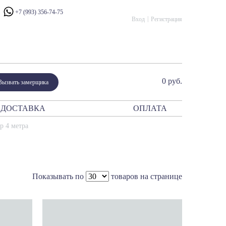
+7 (993) 356-74-75
Вход
Регистрация
0 руб.
Вызвать замерщика
ДОСТАВКА
ОПЛАТА
ния
р 4 метра
атор
периум
сталло
рано Модерн
Показывать по
товаров на странице
ано Классико
ик
и