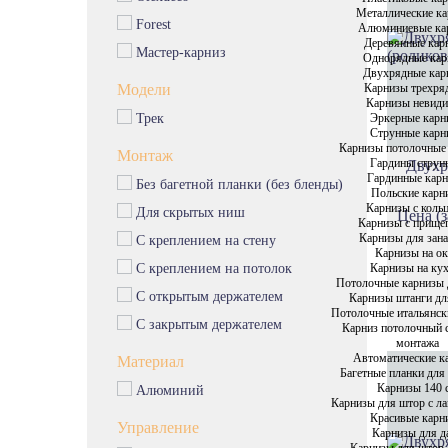
Эксклюзивные карнизы
Металлические к
Forest
Алюминиевые ка
Пластиковые карнизы
Деревянные кар
Мастер-карниз
Металлические карнизы
Однорядные кар
Двухрядные кар
Алюминиевые карнизы
Карнизы трехря
Модели
Карнизы невид
Деревянные карнизы
Эркерные карн
Трек
Однорядные карнизы
Струнные карн
Карнизы потолочные
Монтаж
Двухрядные карнизы
Гардины струн
Двухр
Гардинные кар
Без багетной планки (без бленды)
Карнизы трехрядные
Польские карн
Карнизы с коль
Карнизы невидимки
Для скрытых ниш
Цена (з
Карнизы с прище
Эркерные карнизы
Карнизы для зана
С креплением на стену
Карнизы на о
Карнизы на ку
С креплением на потолок
Потолочные карнизы 
С открытым держателем
Карнизы штанги дл
Потолочные итальянск
С закрытым держателем
Карниз потолочный 
монтажа
Автоматические к
Материал
Багетные планки для
Карнизы 140 
Алюминий
Карнизы для штор с л
Красивые карн
Управление
Карнизы для д
Карнизы для штор 