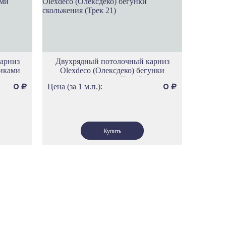
фици
митаж
до
идж
арниз
Двухрядный потолочный карниз
ностиль
ликами
Olexdeco (Олексдеко) бегунки
нхен
скольжения (Трек 21)
Цена (за 1 м.п.):
0
₽
0
₽
мен