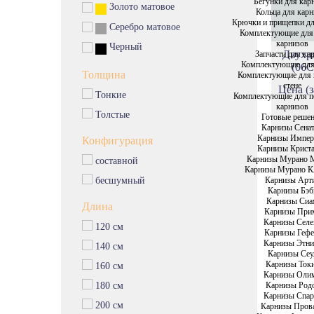
Бегунки для кар
Золото матовое
Кольца для карн
Крючки и прищепки дл
Серебро матовое
Комплектующие для
карнизов
Черный
Двухр
Запчасти для ка
Комплектующие для
(06С
Толщина
Комплектующие для 
стене
Цена (з
Тонкие
Комплектующие для п
карнизов
Толстые
Готовые реше
Карнизы Сена
Карнизы Импе
Конфигурация
Карнизы Крист
Карнизы Мурано 
составной
Карнизы Мурано К
Карнизы Арт
бесшумный
Карнизы Бэб
Карнизы Си
Длина
Карнизы При
Карнизы Селе
120 см
Карнизы Гефе
Карнизы Этни
140 см
Карнизы Сеу
Карнизы Ток
160 см
Карнизы Оли
Карнизы Род
180 см
Карнизы Спар
200 см
Карнизы Пров