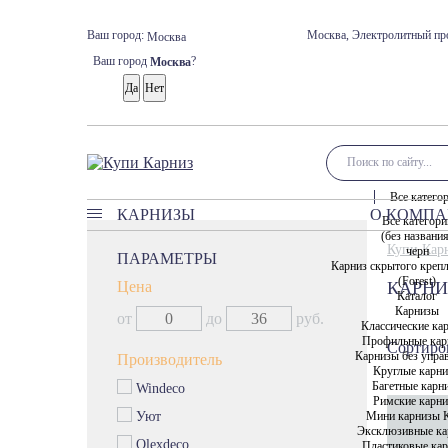
Ваш город:
Москва, Электролитный про
Москва
Ваш город
?
Москва
Все катего
КАРНИЗЫ
О КОМП
Все категори
(без названи
Карнизы
Купи Кар
черн
ПАРАМЕТРЫ
Карниз скрытого креп
Классические карнизы
(Forest)
Цена
КАРНИ
Профильные карнизы
Каталог
Карнизы
от
до
руб.
Карнизы без управления
Классические ка
Профильные кар
Сортиров
Круглые карнизы
Карнизы без упра
Производитель
Круглые карн
Багетные карнизы
Багетные карн
Windeco
Римские карнизы
Римские карн
Мини карнизы 
Уют
Мини карнизы Кафе
Эксклюзивные ка
Olexdeco
Пластиковые ка