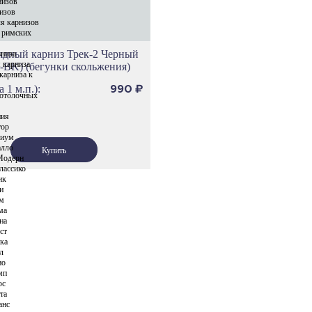
низов
изов
я карнизов
 римских
ядный карниз Трек-2 Черный
рниза
 карниза
-BK) (бегунки скольжения)
карниза к
а 1 м.п.):
990
₽
отолочных
ния
тор
риум
алло
Модерн
лассико
ик
и
ам
ма
на
ст
ка
л
ио
мп
ос
та
анс