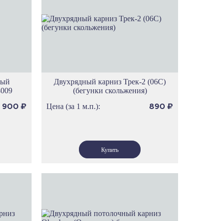
ам
има
ена
ест
ика
л
ио
вый
Двухрядный карниз Трек-2 (06С)
4009
(бегунки скольжения)
имп
ос
Цена (за 1 м.п.):
900
₽
890
₽
рта
ванс
ренция
мбардия
я
ндинавия
саль
р
р Дам