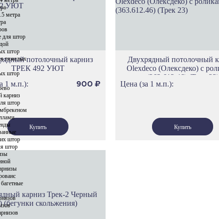
тра
Карнизы Уф
.5 метра
тра
Карнизы Эр
ров
Карнизы Пра
е для штор
ндой
Карнизы Им
ых штор
ля тяжелых
рядный потолочный карниз
Двухрядный потолочный к
Карнизы Тех
ТРЕК 492 УЮТ
Olexdeco (Олексдеко) c ро
ых штор
Карнизы Мю
(363.612.46) (Трек 23)
а 1 м.п.):
Цена (за 1 м.п.):
900
₽
Карнизы Бре
рево
й карниз
для штор
амбрекеном
аллами
енды
ванные
ких штор
ля штор
изы
нной
карнизы
рованс
 багетные
рнизов
изов
арнизов