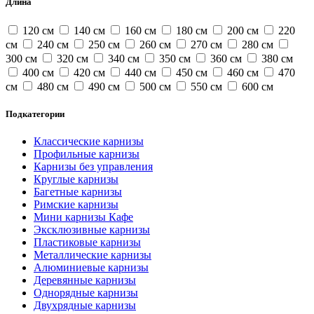
Длина
120 см
140 см
160 см
180 см
200 см
220
см
240 см
250 см
260 см
270 см
280 см
300 см
320 см
340 см
350 см
360 см
380 см
400 см
420 см
440 см
450 см
460 см
470
см
480 см
490 см
500 см
550 см
600 см
Подкатегории
Классические карнизы
Профильные карнизы
Карнизы без управления
Круглые карнизы
Багетные карнизы
Римские карнизы
Мини карнизы Кафе
Эксклюзивные карнизы
Пластиковые карнизы
Металлические карнизы
Алюминиевые карнизы
Деревянные карнизы
Однорядные карнизы
Двухрядные карнизы