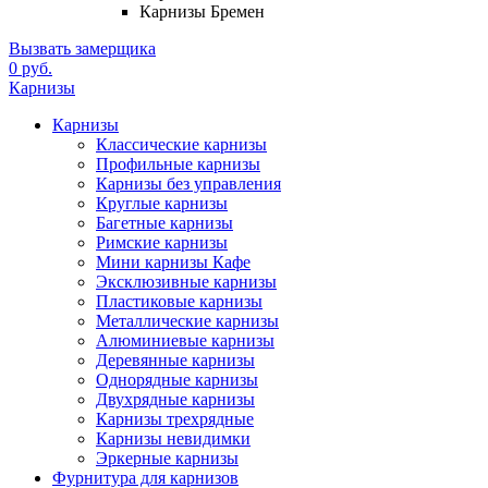
Карнизы Бремен
Вызвать замерщика
0 руб.
Карнизы
Карнизы
Классические карнизы
Профильные карнизы
Карнизы без управления
Круглые карнизы
Багетные карнизы
Римские карнизы
Мини карнизы Кафе
Эксклюзивные карнизы
Пластиковые карнизы
Металлические карнизы
Алюминиевые карнизы
Деревянные карнизы
Однорядные карнизы
Двухрядные карнизы
Карнизы трехрядные
Карнизы невидимки
Эркерные карнизы
Фурнитура для карнизов