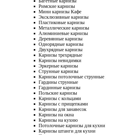
Багетные карнизы
Римские карнизы
Мини карнизы Кафе
Эксклюзивные карнизы
Пластиковые карнизы
Металлические карнизы
Алюминиевые карнизы
Деревянные карнизы
Однорядные карнизы
Двухрядные карнизы
Карнизы трехрядные
Карнизы невидимки
Эркерные карнизы
Струнные карнизы
Карнизы потолочные струнные
Гардины струнные
Гардинные карнизы
Польские карнизы
Карнизы с кольцами
Карнизы с прищепками
Карнизы для занавесок
Карнизы на окна
Карнизы на кухню
Потолочные карнизы для кухни
Карнизы штанги для кухни