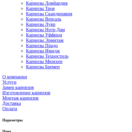
Карнизы Ломбардия
Карнизы Троя
Карнизы Скандинавия
Карнизы Версаль
Карнизы Лувр
Карнизы Нотр Дам
Карнизы Уффици
Карнизы Эрмитаж
Карнизы Прадо
Карнизы Имидж
Карнизы Техностиль
Карнизы Мюнхен
Карнизы Бремен
О компании
Услуги
Замер карнизов
Изготовление карнизов
Монтаж карнизов
Доставка
Оплата
Параметры
Цена