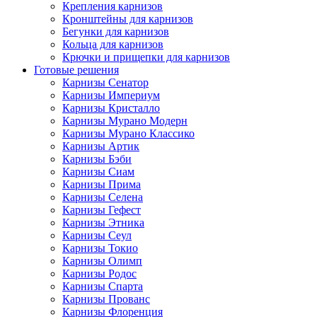
Крепления карнизов
Кронштейны для карнизов
Бегунки для карнизов
Кольца для карнизов
Крючки и прищепки для карнизов
Готовые решения
Карнизы Сенатор
Карнизы Империум
Карнизы Кристалло
Карнизы Мурано Модерн
Карнизы Мурано Классико
Карнизы Артик
Карнизы Бэби
Карнизы Сиам
Карнизы Прима
Карнизы Селена
Карнизы Гефест
Карнизы Этника
Карнизы Сеул
Карнизы Токио
Карнизы Олимп
Карнизы Родос
Карнизы Спарта
Карнизы Прованс
Карнизы Флоренция