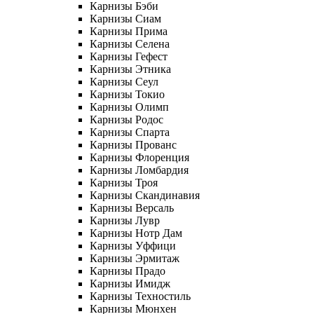
Карнизы Бэби
Карнизы Сиам
Карнизы Прима
Карнизы Селена
Карнизы Гефест
Карнизы Этника
Карнизы Сеул
Карнизы Токио
Карнизы Олимп
Карнизы Родос
Карнизы Спарта
Карнизы Прованс
Карнизы Флоренция
Карнизы Ломбардия
Карнизы Троя
Карнизы Скандинавия
Карнизы Версаль
Карнизы Лувр
Карнизы Нотр Дам
Карнизы Уффици
Карнизы Эрмитаж
Карнизы Прадо
Карнизы Имидж
Карнизы Техностиль
Карнизы Мюнхен