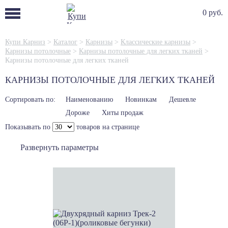
0 руб.
Купи Карниз
>
Каталог
>
Карнизы
>
Классические карнизы
>
Карнизы потолочные
>
Карнизы потолочные для легких тканей
>
Карнизы потолочные для легких тканей
КАРНИЗЫ ПОТОЛОЧНЫЕ ДЛЯ ЛЕГКИХ ТКАНЕЙ
Сортировать по:
Наименованию
Новинкам
Дешевле
Дороже
Хиты продаж
Показывать по
товаров на странице
Развернуть параметры