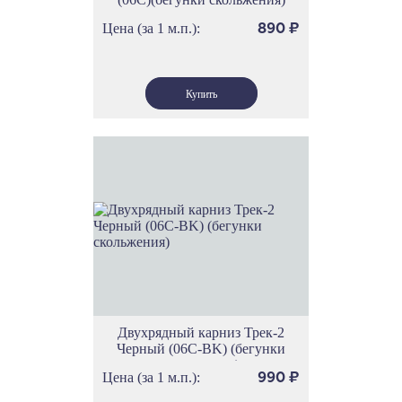
Цена (за 1 м.п.):
890
₽
Двухрядный карниз Трек-2
Черный (06С-BK) (бегунки
скольжения)
Цена (за 1 м.п.):
990
₽