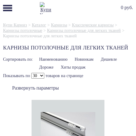
0 руб.
Купи Карниз
>
Каталог
>
Карнизы
>
Классические карнизы
>
Карнизы потолочные
>
Карнизы потолочные для легких тканей
>
Карнизы потолочные для легких тканей
КАРНИЗЫ ПОТОЛОЧНЫЕ ДЛЯ ЛЕГКИХ ТКАНЕЙ
Сортировать по:
Наименованию
Новинкам
Дешевле
Дороже
Хиты продаж
Показывать по
товаров на странице
Развернуть параметры