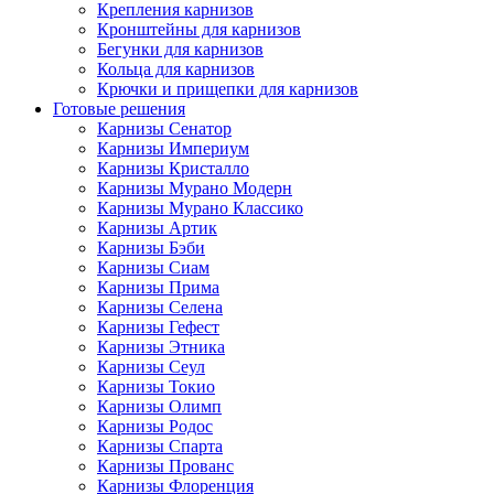
Крепления карнизов
Кронштейны для карнизов
Бегунки для карнизов
Кольца для карнизов
Крючки и прищепки для карнизов
Готовые решения
Карнизы Сенатор
Карнизы Империум
Карнизы Кристалло
Карнизы Мурано Модерн
Карнизы Мурано Классико
Карнизы Артик
Карнизы Бэби
Карнизы Сиам
Карнизы Прима
Карнизы Селена
Карнизы Гефест
Карнизы Этника
Карнизы Сеул
Карнизы Токио
Карнизы Олимп
Карнизы Родос
Карнизы Спарта
Карнизы Прованс
Карнизы Флоренция