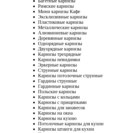
Багетные карнизы
Римские карнизы
Мини карнизы Кафе
Эксклюзивные карнизы
Пластиковые карнизы
Металлические карнизы
Алюминиевые карнизы
Деревянные карнизы
Однорядные карнизы
Двухрядные карнизы
Карнизы трехрядные
Карнизы невидимки
Эркерные карнизы
Струнные карнизы
Карнизы потолочные струнные
Гардины струнные
Гардинные карнизы
Польские карнизы
Карнизы с кольцами
Карнизы с прищепками
Карнизы для занавесок
Карнизы на окна
Карнизы на кухню
Потолочные карнизы для кухни
Карнизы штанги для кухни