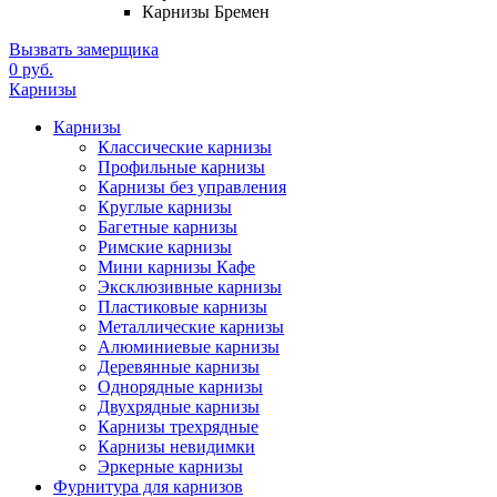
Карнизы Бремен
Вызвать замерщика
0 руб.
Карнизы
Карнизы
Классические карнизы
Профильные карнизы
Карнизы без управления
Круглые карнизы
Багетные карнизы
Римские карнизы
Мини карнизы Кафе
Эксклюзивные карнизы
Пластиковые карнизы
Металлические карнизы
Алюминиевые карнизы
Деревянные карнизы
Однорядные карнизы
Двухрядные карнизы
Карнизы трехрядные
Карнизы невидимки
Эркерные карнизы
Фурнитура для карнизов