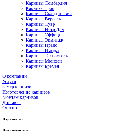
Карнизы Ломбардия
Карнизы Троя
Карнизы Скандинавия
Карнизы Версаль
Карнизы Лувр
Карнизы Нотр Дам
Карнизы Уффици
Карнизы Эрмитаж
Карнизы Прадо
Карнизы Имидж
Карнизы Техностиль
Карнизы Мюнхен
Карнизы Бремен
О компании
Услуги
Замер карнизов
Изготовление карнизов
Монтаж карнизов
Доставка
Оплата
Параметры
Производитель