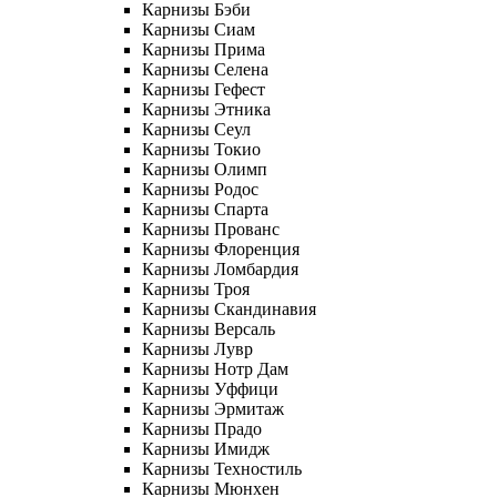
Карнизы Бэби
Карнизы Сиам
Карнизы Прима
Карнизы Селена
Карнизы Гефест
Карнизы Этника
Карнизы Сеул
Карнизы Токио
Карнизы Олимп
Карнизы Родос
Карнизы Спарта
Карнизы Прованс
Карнизы Флоренция
Карнизы Ломбардия
Карнизы Троя
Карнизы Скандинавия
Карнизы Версаль
Карнизы Лувр
Карнизы Нотр Дам
Карнизы Уффици
Карнизы Эрмитаж
Карнизы Прадо
Карнизы Имидж
Карнизы Техностиль
Карнизы Мюнхен