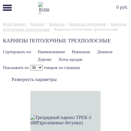
0 руб.
Купи Карниз
>
Каталог
>
Карнизы
>
Карнизы трехрядные
>
Карнизы
потолочные трехполосные
>
Карнизы потолочные трехполосные
КАРНИЗЫ ПОТОЛОЧНЫЕ ТРЕХПОЛОСНЫЕ
Сортировать по:
Наименованию
Новинкам
Дешевле
Дороже
Хиты продаж
Показывать по
товаров на странице
Развернуть параметры