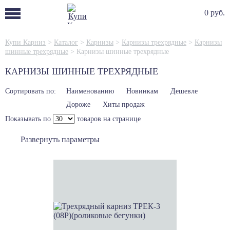
0 руб.
Купи Карниз
>
Каталог
>
Карнизы
>
Карнизы трехрядные
>
Карнизы
шинные трехрядные
>
Карнизы шинные трехрядные
КАРНИЗЫ ШИННЫЕ ТРЕХРЯДНЫЕ
Сортировать по:
Наименованию
Новинкам
Дешевле
Дороже
Хиты продаж
Показывать по
товаров на странице
Развернуть параметры