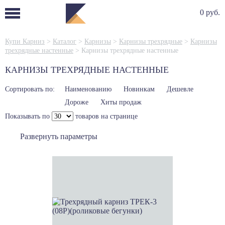
0 руб.
Купи Карниз
>
Каталог
>
Карнизы
>
Карнизы трехрядные
>
Карнизы
трехрядные настенные
>
Карнизы трехрядные настенные
КАРНИЗЫ ТРЕХРЯДНЫЕ НАСТЕННЫЕ
Сортировать по:
Наименованию
Новинкам
Дешевле
Дороже
Хиты продаж
Показывать по
товаров на странице
Развернуть параметры