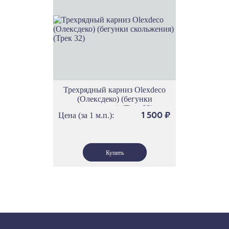
Трехрядный карниз Olexdeco
(Олексдеко) (бегунки
скольжения) (Трек 32)
Цена (за 1 м.п.):
1 500
₽