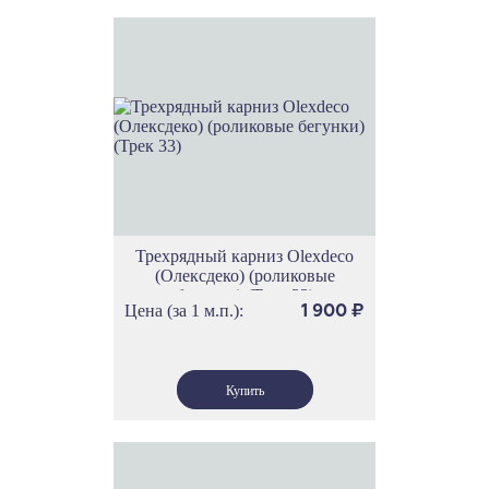
Трехрядный карниз Olexdeco
(Олексдеко) (роликовые
бегунки) (Трек 33)
Цена (за 1 м.п.):
1 900
₽