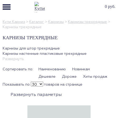
0 руб.
Купи Карниз
>
Каталог
>
Карнизы
>
Карнизы трехрядные
>
Карнизы трехрядные
КАРНИЗЫ ТРЕХРЯДНЫЕ
Карнизы для штор трехрядные
Карнизы настенные пластиковые трехрядные
Карнизы настенные металлические трехрядные
Развернуть
Карнизы трехрядные металлические
Сортировать по:
Наименованию
Новинкам
Карнизы трехрядные пластиковые
Карнизы шинные трехрядные
Дешевле
Дороже
Хиты продаж
Карнизы трехрядные настенные
Показывать по
товаров на странице
Карнизы трехполосные
Карнизы потолочные трехполосные
Развернуть параметры
Тройные карнизы
Карнизы для штор на 3 струны