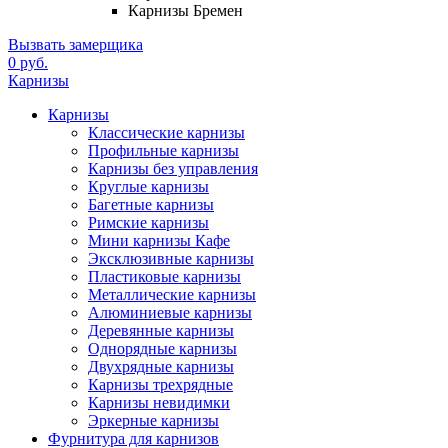
Карнизы Бремен
Вызвать замерщика
0 руб.
Карнизы
Карнизы
Классические карнизы
Профильные карнизы
Карнизы без управления
Круглые карнизы
Багетные карнизы
Римские карнизы
Мини карнизы Кафе
Эксклюзивные карнизы
Пластиковые карнизы
Металлические карнизы
Алюминиевые карнизы
Деревянные карнизы
Однорядные карнизы
Двухрядные карнизы
Карнизы трехрядные
Карнизы невидимки
Эркерные карнизы
Фурнитура для карнизов