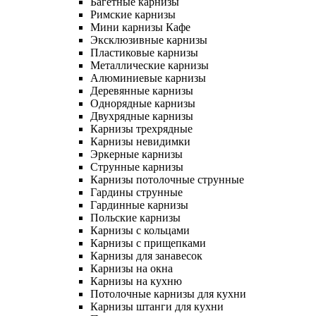
Багетные карнизы
Римские карнизы
Мини карнизы Кафе
Эксклюзивные карнизы
Пластиковые карнизы
Металлические карнизы
Алюминиевые карнизы
Деревянные карнизы
Однорядные карнизы
Двухрядные карнизы
Карнизы трехрядные
Карнизы невидимки
Эркерные карнизы
Струнные карнизы
Карнизы потолочные струнные
Гардины струнные
Гардинные карнизы
Польские карнизы
Карнизы с кольцами
Карнизы с прищепками
Карнизы для занавесок
Карнизы на окна
Карнизы на кухню
Потолочные карнизы для кухни
Карнизы штанги для кухни