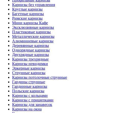
Профильные карнизы
Карнизы без управления
Круглые карнизы
Багетные карнизы
Римские карнизы
Мини карнизы Кафе
Эксклюзивные карнизы
Пластиковые карнизы
Металлические карнизы
Алюминиевые карнизы
Деревянные карнизы
Однорядные карнизы
Двухрядные карнизы
Карнизы трехрядные
Карнизы невидимки
Эркерные карнизы
Струнные карнизы
Карнизы потолочные струнные
Гардины струнные
Гардинные карнизы
Польские карнизы
Карнизы с кольцами
Карнизы с прищепками
Карнизы для занавесок
Карнизы на окна