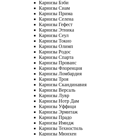
Карнизы Бэби
Карнизы Сиам
Карнизы Прима
Карнизы Селена
Карнизы Гефест
Карнизы Этника
Карнизы Сеул
Карнизы Токио
Карнизы Олимп
Карнизы Родос
Карнизы Спарта
Карнизы Прованс
Карнизы Флоренция
Карнизы Ломбардия
Карнизы Троя
Карнизы Скандинавия
Карнизы Версаль
Карнизы Лувр
Карнизы Нотр Дам
Карнизы Уффици
Карнизы Эрмитаж
Карнизы Прадо
Карнизы Имидж
Карнизы Техностиль
Карнизы Мюнхен