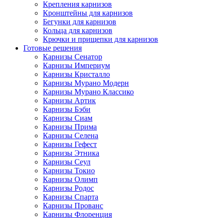
Крепления карнизов
Кронштейны для карнизов
Бегунки для карнизов
Кольца для карнизов
Крючки и прищепки для карнизов
Готовые решения
Карнизы Сенатор
Карнизы Империум
Карнизы Кристалло
Карнизы Мурано Модерн
Карнизы Мурано Классико
Карнизы Артик
Карнизы Бэби
Карнизы Сиам
Карнизы Прима
Карнизы Селена
Карнизы Гефест
Карнизы Этника
Карнизы Сеул
Карнизы Токио
Карнизы Олимп
Карнизы Родос
Карнизы Спарта
Карнизы Прованс
Карнизы Флоренция