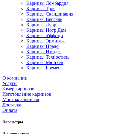
Карнизы Ломбардия
Карнизы Троя
Карнизы Скандинавия
Карнизы Версаль
Карнизы Лувр
Карнизы Нотр Дам
Карнизы Уффици
Карнизы Эрмитаж
Карнизы Прадо
Карнизы Имидж
Карнизы Техностиль
Карнизы Мюнхен
Карнизы Бремен
О компании
Услуги
Замер карнизов
Изготовление карнизов
Монтаж карнизов
Доставка
Оплата
Параметры
Производитель