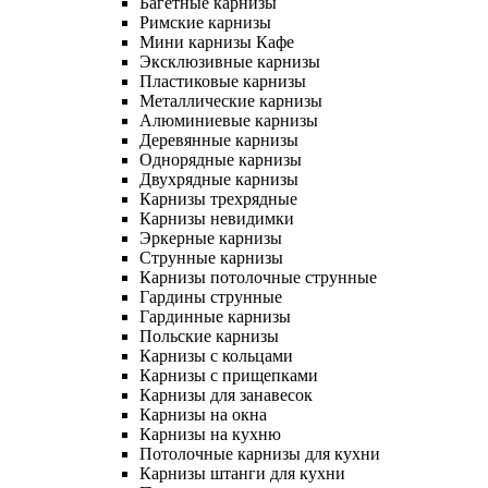
Багетные карнизы
Римские карнизы
Мини карнизы Кафе
Эксклюзивные карнизы
Пластиковые карнизы
Металлические карнизы
Алюминиевые карнизы
Деревянные карнизы
Однорядные карнизы
Двухрядные карнизы
Карнизы трехрядные
Карнизы невидимки
Эркерные карнизы
Струнные карнизы
Карнизы потолочные струнные
Гардины струнные
Гардинные карнизы
Польские карнизы
Карнизы с кольцами
Карнизы с прищепками
Карнизы для занавесок
Карнизы на окна
Карнизы на кухню
Потолочные карнизы для кухни
Карнизы штанги для кухни