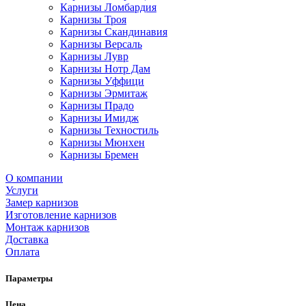
Карнизы Ломбардия
Карнизы Троя
Карнизы Скандинавия
Карнизы Версаль
Карнизы Лувр
Карнизы Нотр Дам
Карнизы Уффици
Карнизы Эрмитаж
Карнизы Прадо
Карнизы Имидж
Карнизы Техностиль
Карнизы Мюнхен
Карнизы Бремен
О компании
Услуги
Замер карнизов
Изготовление карнизов
Монтаж карнизов
Доставка
Оплата
Параметры
Цена