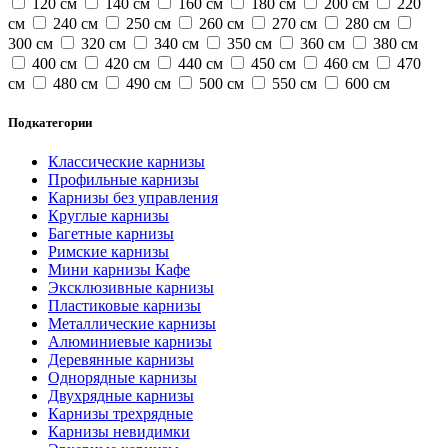
120 см
140 см
160 см
180 см
200 см
220
см
240 см
250 см
260 см
270 см
280 см
300 см
320 см
340 см
350 см
360 см
380 см
400 см
420 см
440 см
450 см
460 см
470
см
480 см
490 см
500 см
550 см
600 см
Подкатегории
Классические карнизы
Профильные карнизы
Карнизы без управления
Круглые карнизы
Багетные карнизы
Римские карнизы
Мини карнизы Кафе
Эксклюзивные карнизы
Пластиковые карнизы
Металлические карнизы
Алюминиевые карнизы
Деревянные карнизы
Однорядные карнизы
Двухрядные карнизы
Карнизы трехрядные
Карнизы невидимки