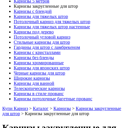
Карнизы 5 метров
Карнизы закругленные для штор
Карнизы с блендой
Карнизы для тяжелых штор
Потолочный карниз для тяжелых штор
Карнизы для тяжелых штор настенные
Карнизы под дерево
Потолочный угловой карниз
Стильные карнизы для штор
Гардины для штор с ламбрекеном
Карнизы с кристаллами
Карнизы без бленды
Карнизы хромированные
Карнизы для японских штор
Черные карнизы для штор
Широкие карнизы
Карнизы для ванной
Телескопические карнизы
Карнизы в стиле прованс
Карнизы потолочные багетные прованс
Купи Карниз
>
Каталог
>
Карнизы
>
Карнизы закругленные
для штор
>
Карнизы закругленные для штор
Карнизы закругленные для