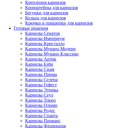
Крепления карнизов
Кронштейны для карнизов
Бегунки для карнизов
Кольца для карнизов
Крючки и прищепки для карнизов
Готовые решения
Карнизы Сенатор
Карнизы Империум
Карнизы Кристалло
Карнизы Мурано Модерн
Карнизы Мурано Классико
Карнизы Артик
Карнизы Бэби
Карнизы Сиам
Карнизы Прима
Карнизы Селена
Карнизы Гефест
Карнизы Этника
Карнизы Сеул
Карнизы Токио
Карнизы Олимп
Карнизы Родос
Карнизы Спарта
Карнизы Прованс
Карнизы Флоренция