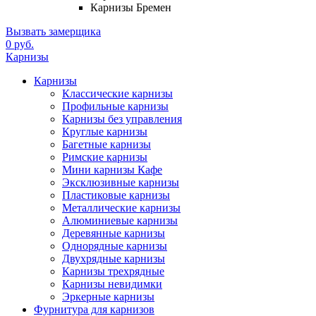
Карнизы Бремен
Вызвать замерщика
0 руб.
Карнизы
Карнизы
Классические карнизы
Профильные карнизы
Карнизы без управления
Круглые карнизы
Багетные карнизы
Римские карнизы
Мини карнизы Кафе
Эксклюзивные карнизы
Пластиковые карнизы
Металлические карнизы
Алюминиевые карнизы
Деревянные карнизы
Однорядные карнизы
Двухрядные карнизы
Карнизы трехрядные
Карнизы невидимки
Эркерные карнизы
Фурнитура для карнизов