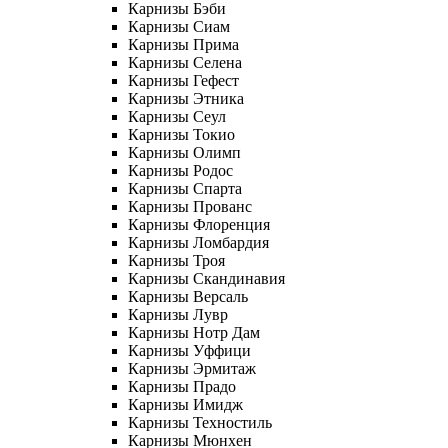
Карнизы Бэби
Карнизы Сиам
Карнизы Прима
Карнизы Селена
Карнизы Гефест
Карнизы Этника
Карнизы Сеул
Карнизы Токио
Карнизы Олимп
Карнизы Родос
Карнизы Спарта
Карнизы Прованс
Карнизы Флоренция
Карнизы Ломбардия
Карнизы Троя
Карнизы Скандинавия
Карнизы Версаль
Карнизы Лувр
Карнизы Нотр Дам
Карнизы Уффици
Карнизы Эрмитаж
Карнизы Прадо
Карнизы Имидж
Карнизы Техностиль
Карнизы Мюнхен