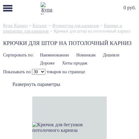
0 руб.
Купи Карниз
>
Каталог
>
Фурнитура для карнизов
>
Крючки и
прищепки для карнизов
>
Крючки для штор на потолочный карниз
КРЮЧКИ ДЛЯ ШТОР НА ПОТОЛОЧНЫЙ КАРНИЗ
Сортировать по:
Наименованию
Новинкам
Дешевле
Дороже
Хиты продаж
Показывать по
товаров на странице
Развернуть параметры