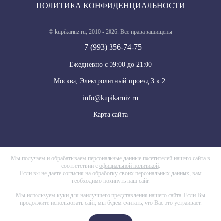
ПОЛИТИКА КОНФИДЕНЦИАЛЬНОСТИ
© kupikarniz.ru, 2010 - 2026. Все права защищены
+7 (993) 356-74-75
Eжедневно с 09:00 до 21:00
Москва, Электролитный проезд 3 к.2.
info@kupikarniz.ru
Карта сайта
Мы получаем и обрабатываем персональные данные посетителей нашего сайта в
соответствии с
официальной политикой
.
Если вы не даете согласия на обработку своих персональных данных, вам
необходимо покинуть наш сайт.
Мы используем куки для наилучшего представления нашего сайта. Если Вы
продолжите использовать сайт, мы будем считать, что Вас это устраивает.