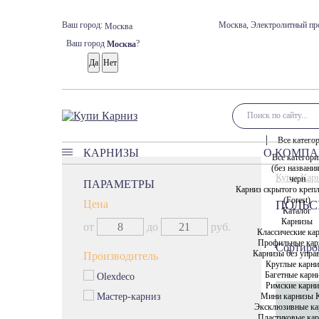
Ваш город:
Москва, Электролитный про
Москва
Ваш город
?
Москва
Все катего
КАРНИЗЫ
О КОМП
Все категори
(без названи
Карнизы
Купи Кар
черн
ПАРАМЕТРЫ
Карниз скрытого креп
Классические карнизы
(Forest)
Цена
ПОЛЬС
Профильные карнизы
Каталог
Карнизы
от
до
руб.
Карнизы без управления
Классические ка
Профильные кар
Сортиров
Круглые карнизы
Карнизы без упра
Производитель
Круглые карн
Багетные карнизы
Багетные карн
Olexdeco
Римские карнизы
Римские карн
Мини карнизы 
Мастер-карниз
Мини карнизы Кафе
Эксклюзивные ка
Пластиковые ка