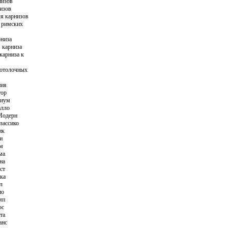
низов
изов
я карнизов
 римских
рниза
 карниза
карниза к
отолочных
ния
тор
риум
алло
Модерн
лассико
ик
и
ам
ма
на
ст
ка
л
ио
мп
ос
та
анс