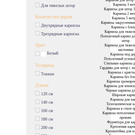
Карнизы 3 ме
Для тяжелых штор
Карнизы для штор 3
Карнизы 2 ме
Количество рядов
Карнизы 5 мет
Карнизы закругленны
Двухрядные карнизы
Карнизы с бле
Карнизы для тяжел
Трехрядные карнизы
Потолочный карниз д
штор
Цвет
Карнизы для тяжел
настенные
Белый
Карнизы под де
Потолочный углово
Стильные карнизы 
Толщина
Гардины для штор с л
Карнизы с крист
Тонкие
Карнизы без бл
Карнизы хромиро
Длина
Карнизы для японс
Черные карнизы д
120 см
Широкие карн
Карнизы для ва
140 см
Телескопические 
Карнизы в стиле п
160 см
Карнизы потолочные
прованс
180 см
Фурнитура для ка
Крепления карн
200 см
Кронштейны для к