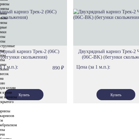
Карнизы Си
арнизы
рнизы
Карнизы Пр
низы
Карнизы Сел
низы
низы
Карнизы Геф
дные
имки
Карнизы Этн
изы
Карнизы Сеу
изы
 струнные
Карнизы Ток
ные
рядный карниз Трек-2 (06С)
Двухрядный карниз Трек-2
низы
(бегунки скольжения)
(06С-BK) (бегунки скольж
Карнизы Ол
изы
цами
Карнизы Род
а 1 м.п.):
Цена (за 1 м.п.):
890
₽
пками
Карнизы Спа
весок
кна
Карнизы Про
хню
для кухни
Карнизы Фло
я кухни
ие карнизы
Карнизы Ло
скрытого
Карнизы Тро
арнизы
Карнизы Ска
 карнизов
см
Карнизы Вер
амбрекеном
изы
Карнизы Лув
ачи
Карнизы Нот
4 метра