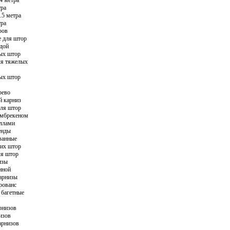
тра
Карнизы Уф
.5 метра
тра
Карнизы Эр
ров
Карнизы Пра
е для штор
ндой
Карнизы Им
ых штор
ля тяжелых
Карнизы Тех
ых штор
Карнизы Мю
Карнизы Бре
рево
й карниз
для штор
амбрекеном
аллами
енды
ванные
ких штор
ля штор
изы
нной
карнизы
рованс
 багетные
рнизов
изов
арнизов