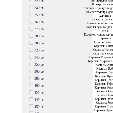
Бегунки для кар
220 см
Кольца для карн
240 см
Крючки и прищепки дл
Комплектующие для
250 см
карнизов
Запчасти для ка
260 см
Комплектующие для
Комплектующие для 
270 см
стене
Комплектующие для п
280 см
карнизов
Готовые реше
300 см
Карнизы Сена
Карнизы Импе
320 см
Карнизы Крист
Карнизы Мурано 
340 см
Карнизы Мурано К
350 см
Карнизы Арт
Карнизы Бэб
360 см
Карнизы Си
Карнизы При
380 см
Карнизы Селе
Карнизы Гефе
400 см
Карнизы Этни
Карнизы Сеу
420 см
Карнизы Ток
Карнизы Оли
440 см
Карнизы Род
Карнизы Спар
450 см
Карнизы Пров