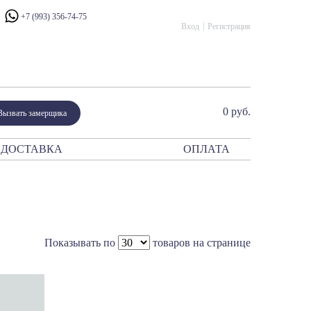
+7 (993) 356-74-75
Вход
Регистрация
0 руб.
Вызвать замерщика
ДОСТАВКА
ОПЛАТА
ния
атор
периум
сталло
рано Модерн
Показывать по
товаров на странице
ано Классико
ик
и