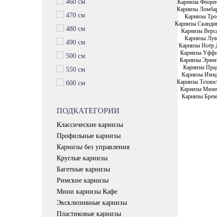
460 см
Карнизы Флоре
Карнизы Ломба
470 см
Карнизы Тро
Карнизы Сканди
480 см
Карнизы Верс
Карнизы Лув
490 см
Карнизы Нотр 
Карнизы Уфф
500 см
Карнизы Эрми
Карнизы Пра
550 см
Карнизы Ими
Карнизы Технос
600 см
Карнизы Мюн
Карнизы Брем
ПОДКАТЕГОРИИ
Классические карнизы
Профильные карнизы
Карнизы без управления
Круглые карнизы
Багетные карнизы
Римские карнизы
Мини карнизы Кафе
Эксклюзивные карнизы
Пластиковые карнизы